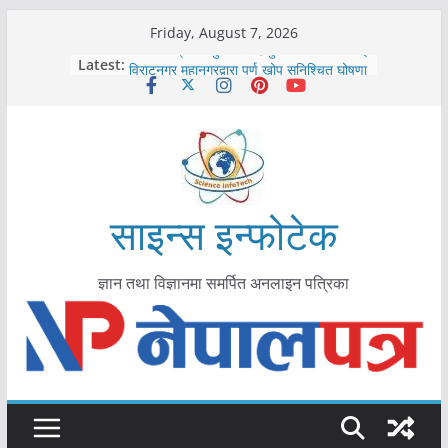
Skip
Friday, August 7, 2026
to
कोरोना संक्रमण पुष्टिपछि दार्चुलाका सीमामा कडाइ
Latest:
विराटनगर महानगरद्वारा पूर्ण खोप सुनिश्चित घोषणा
content
तयारी
मकवानपुरमा खोरेत रोग विरुद्धको खोप लगाउन
सुरु
आयुर्वेद चिकित्सा प्रणालीको भूमिका महत्वपूर्ण छ :
मुख्यमन्त्री शाह
काभ्रेपलाञ्चोकमा आयुर्वेद स्वास्थ्योपचारतर्फ
आकर्षण बढ्दै
साइन्स इन्फोटेक
ज्ञान तथा विज्ञानमा समर्पित अनलाइन पत्रिका