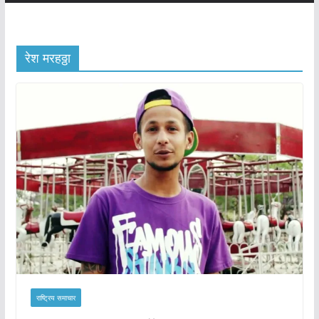
रेश मरहठ्ठा
राष्ट्रिय समाचार