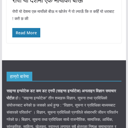
रोपौ यो देशमा एक मायाँको बीऊ म खोजेर नै पो ल्याऊँ कि त कहिँ यो धराबाट
! कतै छ की
Read More
हाम्रो बारेमा
साइन्स इन्फोटेक डट कम डट एनपी (साइन्स
इन्फोटेक)
अनलाइन विज्ञान समाचार
पोर्टल
हो। “साइन्स इन्फोटेक” तीन शब्दहरू विज्ञान, सूचना तथा प्रविधिको
संयोजनबाट बनेको छ जसको अर्थ हुन्छ : “विज्ञान, सूचना र प्रविधिका माध्यमबाट
संसारको परिवर्तन” । विज्ञान, सूचना प्रविधिको प्रगतिले संसारभरि जीवन परिवर्तन
गरेको छ। बिज्ञान, सूचना तथा प्रविधिका साथै राजनीतिक, सामाजिक, आर्थिक,
सांस्कृतिक, साहित्य, खेलकुद, स्वास्थ्य लगायत सबै क्षेत्रका निष्पक्ष समाचारहरु र