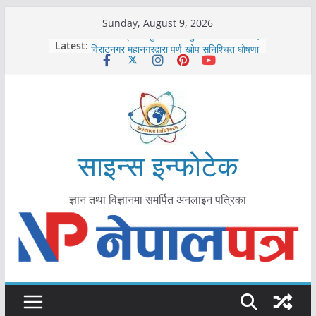
Skip
Sunday, August 9, 2026
to
कोरोना संक्रमण पुष्टिपछि दार्चुलाका सीमामा कडाइ
Latest:
विराटनगर महानगरद्वारा पूर्ण खोप सुनिश्चित घोषणा
content
तयारी
मकवानपुरमा खोरेत रोग विरुद्धको खोप लगाउन
सुरु
आयुर्वेद चिकित्सा प्रणालीको भूमिका महत्वपूर्ण छ :
मुख्यमन्त्री शाह
काभ्रेपलाञ्चोकमा आयुर्वेद स्वास्थ्योपचारतर्फ
आकर्षण बढ्दै
साइन्स इन्फोटेक
ज्ञान तथा विज्ञानमा समर्पित अनलाइन पत्रिका