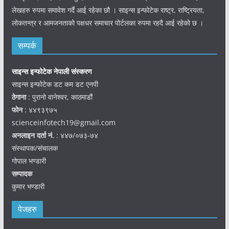
लेखहरु रुपमा समावेश गर्दै आई रहेका छौ । साइन्स इन्फोटेक राष्ट्र, राष्ट्रियता,
लोकतन्त्र र आमजनताको पक्षधर समाचार पोर्टलका रुपमा रहदै आई रहेको छ ।
सम्पर्क
साइन्स इन्फोटेक नेपाली संस्करण
साइन्स इन्फोटेक डट कम डट एनपी
ठेगाना
: पुरानो वानेश्वर, काठमाडौं
फोन
: ४४९३९७५
scienceinfotech19@gmail.com
अनलाइन दर्ता नं.
: ४४७/०७३-७४
संस्थापक/संचालक
गोपाल भण्डारी
सम्पादक
कुमार भण्डारी
पेजहरु