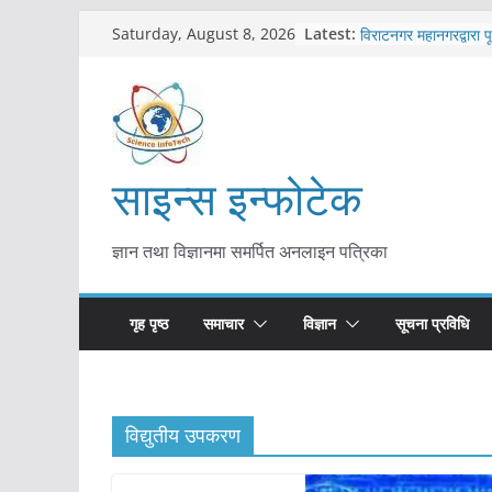
Skip
कोरोना संक्रमण पुष्टिपछ
Latest:
Saturday, August 8, 2026
विराटनगर महानगरद्वारा प
to
तयारी
content
मकवानपुरमा खोरेत रोग 
सुरु
आयुर्वेद चिकित्सा प्रणाल
मुख्यमन्त्री शाह
साइन्स इन्फोटेक
काभ्रेपलाञ्चोकमा आयुर्वेद
आकर्षण बढ्दै
ज्ञान तथा विज्ञानमा समर्पित अनलाइन पत्रिका
गृह पृष्ठ
समाचार
विज्ञान
सूचना प्रविधि
विद्युतीय उपकरण