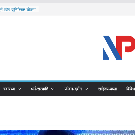
ि दार्चुलाका सीमामा कडाइ
ूर्ण खोप सुनिश्चित घोषणा
विरुद्धको खोप लगाउन
ीको भूमिका महत्वपूर्ण छ :
 स्वास्थ्योपचारतर्फ
स्वास्थ्य
धर्म-सस्कृति
जीवन-दर्शन
साहित्य-कला
विविध