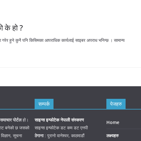
 के हो ?
ोग गरेर हुने कुनै पनि किसिमका आपराधिक कार्यलाई साइबर अपराध भनिन्छ । सामान्य
सम्पर्क
पेजहरु
समाचार पोर्टल
हो।
साइन्स इन्फोटेक नेपाली संस्करण
Home
जनबाट बनेको छ जसको
साइन्स इन्फोटेक डट कम डट एनपी
 विज्ञान, सूचना
ठेगाना
: पुरानो वानेश्वर, काठमाडौं
लक्ष्यहरु