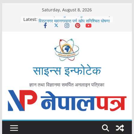
Skip
Saturday, August 8, 2026
to
कोरोना संक्रमण पुष्टिपछि दार्चुलाका सीमामा कडाइ
Latest:
विराटनगर महानगरद्वारा पूर्ण खोप सुनिश्चित घोषणा
content
तयारी
मकवानपुरमा खोरेत रोग विरुद्धको खोप लगाउन
सुरु
आयुर्वेद चिकित्सा प्रणालीको भूमिका महत्वपूर्ण छ :
मुख्यमन्त्री शाह
काभ्रेपलाञ्चोकमा आयुर्वेद स्वास्थ्योपचारतर्फ
आकर्षण बढ्दै
साइन्स इन्फोटेक
ज्ञान तथा विज्ञानमा समर्पित अनलाइन पत्रिका