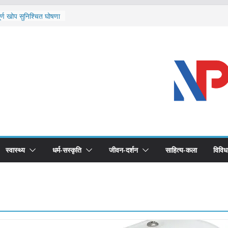
ि दार्चुलाका सीमामा कडाइ
ूर्ण खोप सुनिश्चित घोषणा
विरुद्धको खोप लगाउन
ीको भूमिका महत्वपूर्ण छ :
 स्वास्थ्योपचारतर्फ
स्वास्थ्य
धर्म-सस्कृति
जीवन-दर्शन
साहित्य-कला
विविध