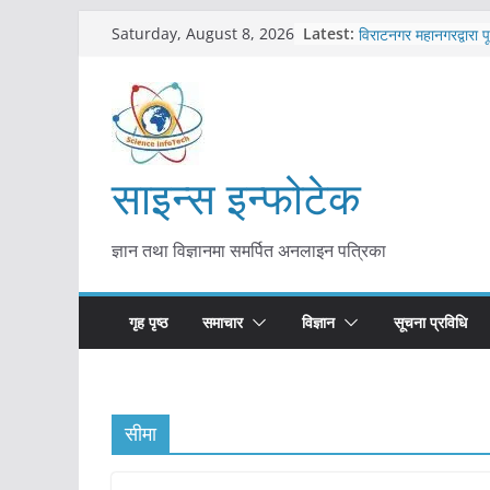
Skip
कोरोना संक्रमण पुष्टिपछ
Latest:
Saturday, August 8, 2026
विराटनगर महानगरद्वारा प
to
तयारी
content
मकवानपुरमा खोरेत रोग 
सुरु
आयुर्वेद चिकित्सा प्रणाल
मुख्यमन्त्री शाह
साइन्स इन्फोटेक
काभ्रेपलाञ्चोकमा आयुर्वेद
आकर्षण बढ्दै
ज्ञान तथा विज्ञानमा समर्पित अनलाइन पत्रिका
गृह पृष्ठ
समाचार
विज्ञान
सूचना प्रविधि
सीमा