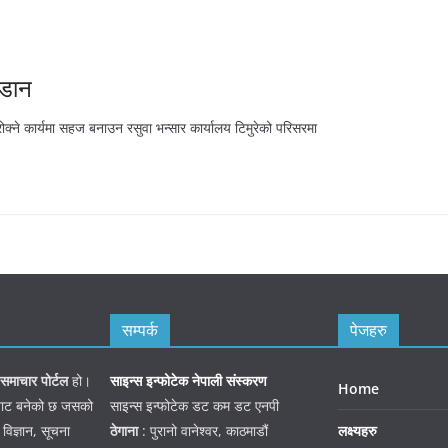
जडान
रोक्ने कार्यमा सहज बनाउन रसुवा भन्सार कार्यालय टिमुरेको परिसरमा
सम्पर्क
पेजहरु
समाचार पोर्टल
हो।
साइन्स इन्फोटेक नेपाली संस्करण
Home
जनबाट बनेको छ जसको
साइन्स इन्फोटेक डट कम डट एनपी
 विज्ञान, सूचना
ठेगाना
: पुरानो वानेश्वर, काठमाडौं
लक्ष्यहरु