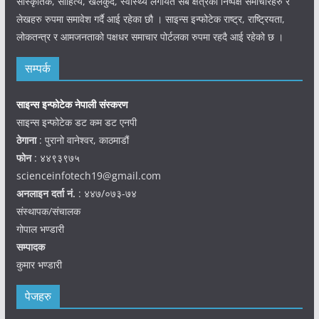
सांस्कृतिक, साहित्य, खेलकुद, स्वास्थ्य लगायत सबै क्षेत्रका निष्पक्ष समाचारहरु र
लेखहरु रुपमा समावेश गर्दै आई रहेका छौ । साइन्स इन्फोटेक राष्ट्र, राष्ट्रियता,
लोकतन्त्र र आमजनताको पक्षधर समाचार पोर्टलका रुपमा रहदै आई रहेको छ ।
सम्पर्क
साइन्स इन्फोटेक नेपाली संस्करण
साइन्स इन्फोटेक डट कम डट एनपी
ठेगाना
: पुरानो वानेश्वर, काठमाडौं
फोन
: ४४९३९७५
scienceinfotech19@gmail.com
अनलाइन दर्ता नं.
: ४४७/०७३-७४
संस्थापक/संचालक
गोपाल भण्डारी
सम्पादक
कुमार भण्डारी
पेजहरु