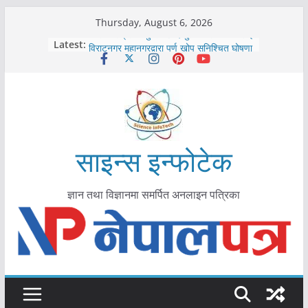
Skip
Thursday, August 6, 2026
to
कोरोना संक्रमण पुष्टिपछि दार्चुलाका सीमामा कडाइ
Latest:
विराटनगर महानगरद्वारा पूर्ण खोप सुनिश्चित घोषणा
content
तयारी
मकवानपुरमा खोरेत रोग विरुद्धको खोप लगाउन
सुरु
आयुर्वेद चिकित्सा प्रणालीको भूमिका महत्वपूर्ण छ :
मुख्यमन्त्री शाह
काभ्रेपलाञ्चोकमा आयुर्वेद स्वास्थ्योपचारतर्फ
आकर्षण बढ्दै
साइन्स इन्फोटेक
ज्ञान तथा विज्ञानमा समर्पित अनलाइन पत्रिका