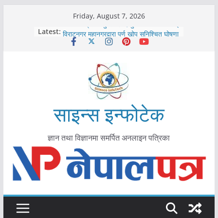
Skip
Friday, August 7, 2026
to
कोरोना संक्रमण पुष्टिपछि दार्चुलाका सीमामा कडाइ
Latest:
विराटनगर महानगरद्वारा पूर्ण खोप सुनिश्चित घोषणा
content
तयारी
मकवानपुरमा खोरेत रोग विरुद्धको खोप लगाउन
सुरु
आयुर्वेद चिकित्सा प्रणालीको भूमिका महत्वपूर्ण छ :
मुख्यमन्त्री शाह
काभ्रेपलाञ्चोकमा आयुर्वेद स्वास्थ्योपचारतर्फ
आकर्षण बढ्दै
साइन्स इन्फोटेक
ज्ञान तथा विज्ञानमा समर्पित अनलाइन पत्रिका