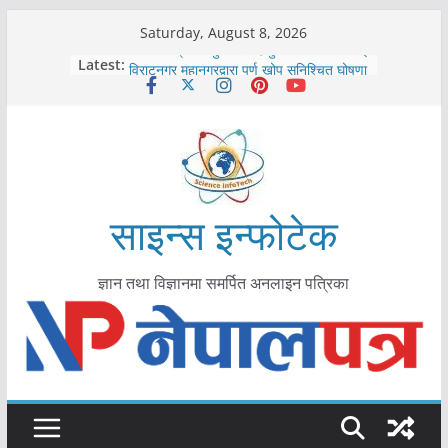
Skip
Saturday, August 8, 2026
to
कोरोना संक्रमण पुष्टिपछि दार्चुलाका सीमामा कडाइ
Latest:
विराटनगर महानगरद्वारा पूर्ण खोप सुनिश्चित घोषणा
content
तयारी
मकवानपुरमा खोरेत रोग विरुद्धको खोप लगाउन
सुरु
आयुर्वेद चिकित्सा प्रणालीको भूमिका महत्वपूर्ण छ :
मुख्यमन्त्री शाह
काभ्रेपलाञ्चोकमा आयुर्वेद स्वास्थ्योपचारतर्फ
आकर्षण बढ्दै
साइन्स इन्फोटेक
ज्ञान तथा विज्ञानमा समर्पित अनलाइन पत्रिका