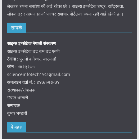
लेखहरु रुपमा समावेश गर्दै आई रहेका छौ । साइन्स इन्फोटेक राष्ट्र, राष्ट्रियता,
लोकतन्त्र र आमजनताको पक्षधर समाचार पोर्टलका रुपमा रहदै आई रहेको छ ।
सम्पर्क
साइन्स इन्फोटेक नेपाली संस्करण
साइन्स इन्फोटेक डट कम डट एनपी
ठेगाना
: पुरानो वानेश्वर, काठमाडौं
फोन
: ४४९३९७५
scienceinfotech19@gmail.com
अनलाइन दर्ता नं.
: ४४७/०७३-७४
संस्थापक/संचालक
गोपाल भण्डारी
सम्पादक
कुमार भण्डारी
पेजहरु