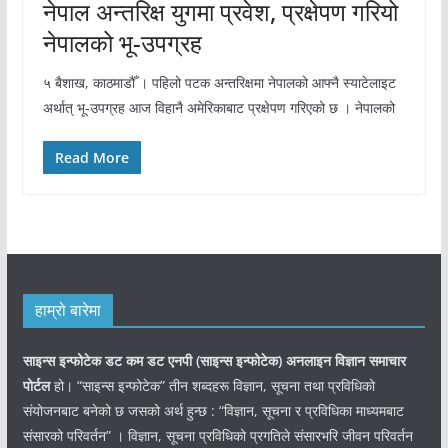
नेपाल अन्तरिक्ष युगमा प्रवेश, प्रक्षेपण गरियो
नेपालको भू-उपग्रह
५ बैशाख, काठमाडौँ । पहिलो पटक अन्तरिक्षमा नेपालको आफ्नै स्याटेलाइट
अर्थात् भू-उपग्रह आज विहानै अमेरिकाबाट प्रक्षेपण गरिएको छ । नेपालको
Read More
हाम्रो बारेमा
साइन्स इन्फोटेक डट कम डट एनपी (साइन्स
इन्फोटेक)
अनलाइन विज्ञान समाचार
पोर्टल
हो। “साइन्स इन्फोटेक” तीन शब्दहरू विज्ञान, सूचना तथा प्रविधिको
संयोजनबाट बनेको छ जसको अर्थ हुन्छ : “विज्ञान, सूचना र प्रविधिका माध्यमबाट
संसारको परिवर्तन” । विज्ञान, सूचना प्रविधिको प्रगतिले संसारभरि जीवन परिवर्तन