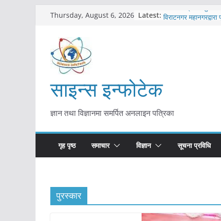
Skip
Latest:
कोरोना संक्रमण पुष्टिपछ
Thursday, August 6, 2026
to
विराटनगर महानगरद्वारा प
तयारी
content
मकवानपुरमा खोरेत रोग 
सुरु
आयुर्वेद चिकित्सा प्रणाल
मुख्यमन्त्री शाह
साइन्स इन्फोटेक
काभ्रेपलाञ्चोकमा आयुर्वे
आकर्षण बढ्दै
ज्ञान तथा विज्ञानमा समर्पित अनलाइन पत्रिका
गृह पृष्ठ
समाचार
विज्ञान
सूचना प्रविधि
पुरस्कार