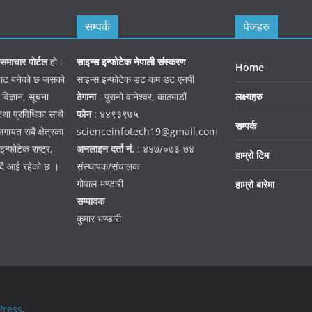
सम्पर्क
पेजहरु
समाचार पोर्टल
हो।
साइन्स इन्फोटेक नेपाली संस्करण
Home
जनबाट बनेको छ जसको
साइन्स इन्फोटेक डट कम डट एनपी
 विज्ञान, सूचना
ठेगाना
: पुरानो वानेश्वर, काठमाडौं
लक्ष्यहरु
तथा प्रविधिका साथै
फोन
: ४४९३९७५
सम्पर्क
गायत सबै क्षेत्रका
scienceinfotech19@gmail.com
न्फोटेक राष्ट्र,
अनलाइन दर्ता नं.
: ४४७/०७३-७४
हाम्रो टिम
हदै आई रहेको छ ।
संस्थापक/संचालक
गोपाल भण्डारी
हाम्रो बारेमा
सम्पादक
कुमार भण्डारी
ress
.