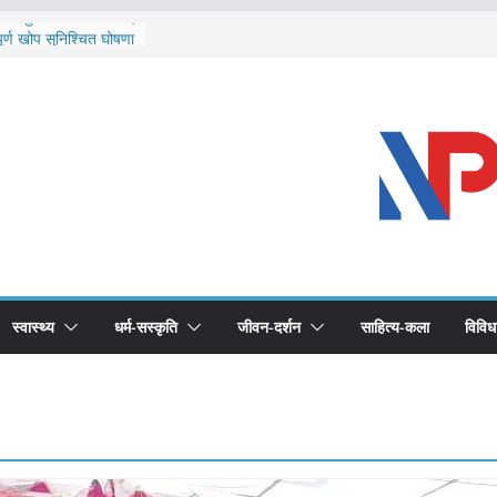
ि दार्चुलाका सीमामा कडाइ
ूर्ण खोप सुनिश्चित घोषणा
विरुद्धको खोप लगाउन
ीको भूमिका महत्वपूर्ण छ :
द स्वास्थ्योपचारतर्फ
स्वास्थ्य
धर्म-सस्कृति
जीवन-दर्शन
साहित्य-कला
विविध