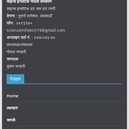
साइन्स इन्फोटेक नेपाली संस्करण
साइन्स इन्फोटेक डट कम डट एनपी
ठेगाना
: पुरानो वानेश्वर, काठमाडौं
फोन
: ४४९३९७५
scienceinfotech19@gmail.com
अनलाइन दर्ता नं.
: ४४७/०७३-७४
संस्थापक/संचालक
गोपाल भण्डारी
सम्पादक
कुमार भण्डारी
पेजहरु
Home
लक्ष्यहरु
सम्पर्क