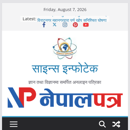
Skip
Friday, August 7, 2026
to
कोरोना संक्रमण पुष्टिपछि दार्चुलाका सीमामा कडाइ
Latest:
विराटनगर महानगरद्वारा पूर्ण खोप सुनिश्चित घोषणा
content
तयारी
मकवानपुरमा खोरेत रोग विरुद्धको खोप लगाउन
सुरु
आयुर्वेद चिकित्सा प्रणालीको भूमिका महत्वपूर्ण छ :
मुख्यमन्त्री शाह
काभ्रेपलाञ्चोकमा आयुर्वेद स्वास्थ्योपचारतर्फ
आकर्षण बढ्दै
साइन्स इन्फोटेक
ज्ञान तथा विज्ञानमा समर्पित अनलाइन पत्रिका