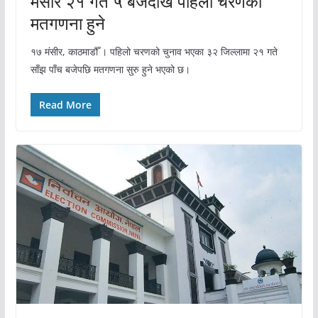
मंसीर २१ गते ५ बजेदेखि पहिलो चरणको
मतगणना हुने
१७ मंसीर, काठमाडौँ । पहिलो चरणको चुनाव भएका ३२ जिल्लामा २१ गते
साँझ पाँच बजेपछि मतगणना सुरु हुने भएको छ।
Read More