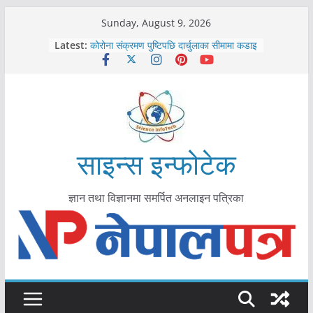
Skip
Sunday, August 9, 2026
काभ्रेपलाञ्चोकमा आयुर्वेद स्वास्थ्योपचारतर्फ
to
Latest:
आकर्षण बढ्दै
content
कोरोना संक्रमण पुष्टिपछि दार्चुलाका सीमामा कडाइ
विराटनगर महानगरद्वारा पूर्ण खोप सुनिश्चित घोषणा
तयारी
मकवानपुरमा खोरेत रोग विरुद्धको खोप लगाउन
सुरु
आयुर्वेद चिकित्सा प्रणालीको भूमिका महत्वपूर्ण छ :
मुख्यमन्त्री शाह
साइन्स इन्फोटेक
ज्ञान तथा विज्ञानमा समर्पित अनलाइन पत्रिका