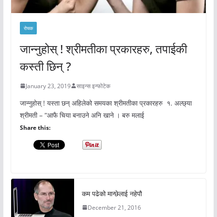
रोचक
जान्नुहोस् ! श्रीमतीका प्रकारहरु, तपाईकी
कस्ती छिन् ?
January 23, 2019
साइन्स इन्फोटेक
जान्नुहोस् ! यस्ता छन् अहिलेको समयका श्रीमतीका प्रकारहरु १. अल्छ्या
श्रीमती – “आफै चिया बनाउने अनि खाने । बरु मलाई
Share this:
कम पढेको मान्छेलाई नहेपौ
December 21, 2016