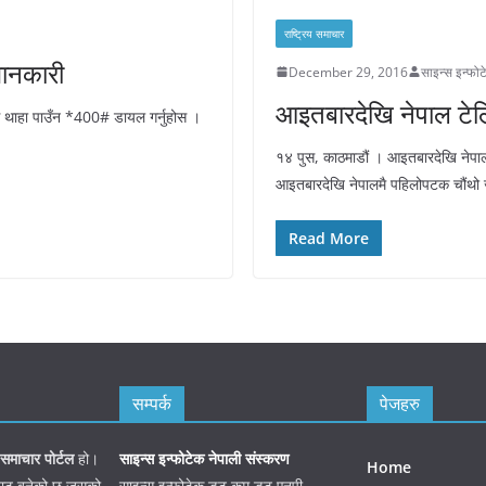
राष्ट्रिय समाचार
ानकारी
December 29, 2016
साइन्स इन्फो
आइतबारदेखि नेपाल टेल
स थाहा पाउँन *400# डायल गर्नुहोस ।
१४ पुस, काठमाडौं । आइतबारदेखि नेपाल
आइतबारदेखि नेपालमै पहिलोपटक चौंथो 
Read More
सम्पर्क
पेजहरु
समाचार पोर्टल
हो।
साइन्स इन्फोटेक नेपाली संस्करण
Home
जनबाट बनेको छ जसको
साइन्स इन्फोटेक डट कम डट एनपी