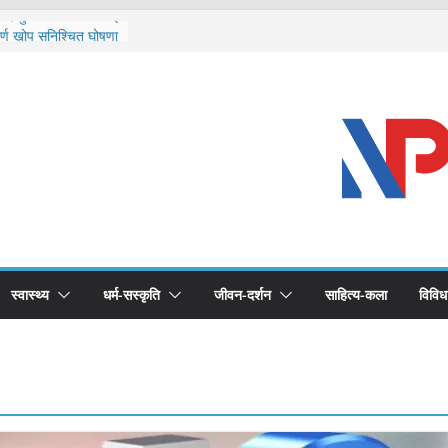
ि दार्चुलाका सीमामा कडाइ
ूर्ण खोप सुनिश्चित घोषणा
विरुद्धको खोप लगाउन
ीको भूमिका महत्वपूर्ण छ :
 स्वास्थ्योपचारतर्फ
स्वास्थ्य
धर्म-सस्कृति
जीवन-दर्शन
साहित्य-कला
विविध