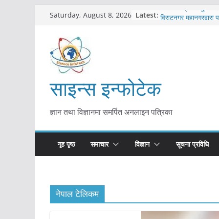
Skip
Latest:
कोरोना संक्रमण पुष्टिपछ
Saturday, August 8, 2026
to
विराटनगर महानगरद्वारा प
तयारी
content
मकवानपुरमा खोरेत रोग 
सुरु
आयुर्वेद चिकित्सा प्रणाल
मुख्यमन्त्री शाह
साइन्स इन्फोटेक
काभ्रेपलाञ्चोकमा आयुर्वेद
आकर्षण बढ्दै
ज्ञान तथा विज्ञानमा समर्पित अनलाइन पत्रिका
गृह पृष्ठ
समाचार
विज्ञान
सूचना प्रविधि
नेपाल टेलिकम