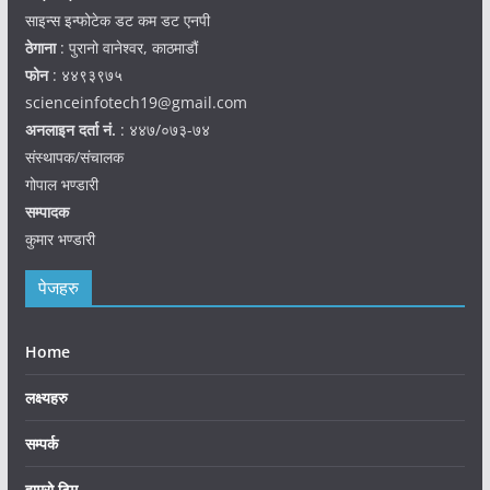
साइन्स इन्फोटेक डट कम डट एनपी
ठेगाना
: पुरानो वानेश्वर, काठमाडौं
फोन
: ४४९३९७५
scienceinfotech19@gmail.com
अनलाइन दर्ता नं.
: ४४७/०७३-७४
संस्थापक/संचालक
गोपाल भण्डारी
सम्पादक
कुमार भण्डारी
पेजहरु
Home
लक्ष्यहरु
सम्पर्क
हाम्रो टिम