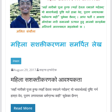
लेखहरु
August 29, 2017
साइन्स इन्फोटेक
महिला सशक्तीकर‌णको आवश्यकता
‘जहाँ नारीको‌ पूजा हुन्छ त्यहाँ दे‌वता र‌माउने‌ गर्दछन्’ यो‌ भावार्थलाई पुष्टि गर्न
हाम्रा वे‌द, पुराण लगायतका धर्मग्रन्थ कही“ चुके‌का छै‌नन्
Read More