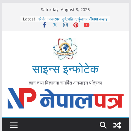
Skip
Saturday, August 8, 2026
to
Latest:
कोरोना संक्रमण पुष्टिपछि दार्चुलाका सीमामा कडाइ
content
विराटनगर महानगरद्वारा पूर्ण खोप सुनिश्चित घोषणा
तयारी
मकवानपुरमा खोरेत रोग विरुद्धको खोप लगाउन
सुरु
आयुर्वेद चिकित्सा प्रणालीको भूमिका महत्वपूर्ण छ :
मुख्यमन्त्री शाह
काभ्रेपलाञ्चोकमा आयुर्वेद स्वास्थ्योपचारतर्फ
साइन्स इन्फोटेक
आकर्षण बढ्दै
ज्ञान तथा विज्ञानमा समर्पित अनलाइन पत्रिका