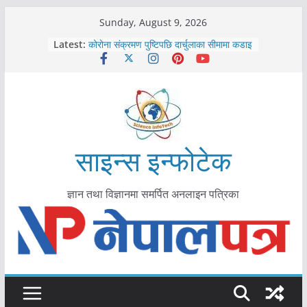
Skip
Sunday, August 9, 2026
to
Latest:
कोरोना संक्रमण पुष्टिपछि दार्चुलाका सीमामा कडाइ
content
विराटनगर महानगरद्वारा पूर्ण खोप सुनिश्चित घोषणा
तयारी
मकवानपुरमा खोरेत रोग विरुद्धको खोप लगाउन
सुरु
आयुर्वेद चिकित्सा प्रणालीको भूमिका महत्वपूर्ण छ :
मुख्यमन्त्री शाह
काभ्रेपलाञ्चोकमा आयुर्वेद स्वास्थ्योपचारतर्फ
साइन्स इन्फोटेक
आकर्षण बढ्दै
ज्ञान तथा विज्ञानमा समर्पित अनलाइन पत्रिका