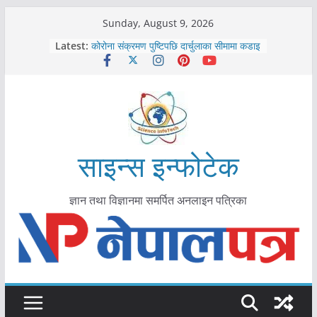
Skip
Sunday, August 9, 2026
to
Latest:
कोरोना संक्रमण पुष्टिपछि दार्चुलाका सीमामा कडाइ
content
विराटनगर महानगरद्वारा पूर्ण खोप सुनिश्चित घोषणा
तयारी
मकवानपुरमा खोरेत रोग विरुद्धको खोप लगाउन
सुरु
आयुर्वेद चिकित्सा प्रणालीको भूमिका महत्वपूर्ण छ :
मुख्यमन्त्री शाह
काभ्रेपलाञ्चोकमा आयुर्वेद स्वास्थ्योपचारतर्फ
साइन्स इन्फोटेक
आकर्षण बढ्दै
ज्ञान तथा विज्ञानमा समर्पित अनलाइन पत्रिका