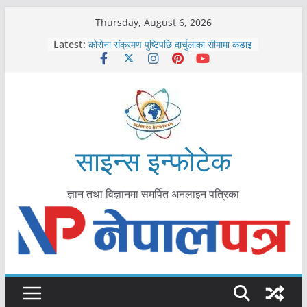
Skip
Thursday, August 6, 2026
काभ्रेपलाञ्चोकमा आयुर्वेद स्वास्थ्योपचारतर्फ
to
Latest:
आकर्षण बढ्दै
content
कोरोना संक्रमण पुष्टिपछि दार्चुलाका सीमामा कडाइ
विराटनगर महानगरद्वारा पूर्ण खोप सुनिश्चित घोषणा
तयारी
मकवानपुरमा खोरेत रोग विरुद्धको खोप लगाउन
सुरु
आयुर्वेद चिकित्सा प्रणालीको भूमिका महत्वपूर्ण छ :
मुख्यमन्त्री शाह
साइन्स इन्फोटेक
ज्ञान तथा विज्ञानमा समर्पित अनलाइन पत्रिका