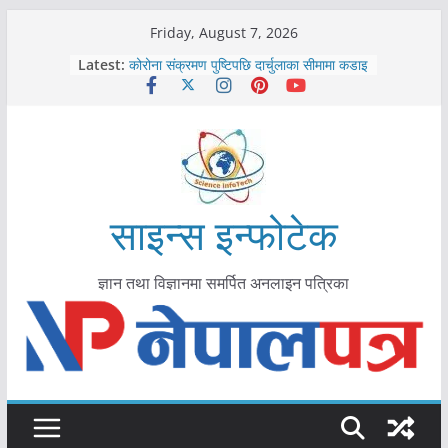
Skip
Friday, August 7, 2026
to
Latest:
कोरोना संक्रमण पुष्टिपछि दार्चुलाका सीमामा कडाइ
content
विराटनगर महानगरद्वारा पूर्ण खोप सुनिश्चित घोषणा
तयारी
मकवानपुरमा खोरेत रोग विरुद्धको खोप लगाउन
सुरु
आयुर्वेद चिकित्सा प्रणालीको भूमिका महत्वपूर्ण छ :
मुख्यमन्त्री शाह
काभ्रेपलाञ्चोकमा आयुर्वेद स्वास्थ्योपचारतर्फ
साइन्स इन्फोटेक
आकर्षण बढ्दै
ज्ञान तथा विज्ञानमा समर्पित अनलाइन पत्रिका