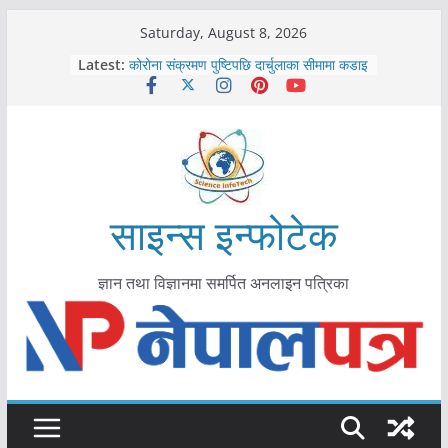
Skip
Saturday, August 8, 2026
काभ्रेपलाञ्चोकमा आयुर्वेद स्वास्थ्योपचारतर्फ
to
Latest:
आकर्षण बढ्दै
content
कोरोना संक्रमण पुष्टिपछि दार्चुलाका सीमामा कडाइ
विराटनगर महानगरद्वारा पूर्ण खोप सुनिश्चित घोषणा
तयारी
मकवानपुरमा खोरेत रोग विरुद्धको खोप लगाउन
सुरु
आयुर्वेद चिकित्सा प्रणालीको भूमिका महत्वपूर्ण छ :
मुख्यमन्त्री शाह
साइन्स इन्फोटेक
ज्ञान तथा विज्ञानमा समर्पित अनलाइन पत्रिका