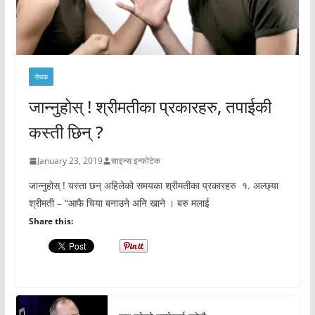
रोचक
जान्नुहोस् ! श्रीमतीका प्रकारहरु, तपाईकी
कस्ती छिन् ?
January 23, 2019
साइन्स इन्फोटेक
जान्नुहोस् ! यस्ता छन् अहिलेको समयका श्रीमतीका प्रकारहरु १. अल्छ्या
श्रीमती – “आफै चिया बनाउने अनि खाने । बरु मलाई
Share this: