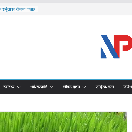
ि दार्चुलाका सीमामा कडाइ
ूर्ण खोप सुनिश्चित घोषणा
विरुद्धको खोप लगाउन
ीको भूमिका महत्वपूर्ण छ :
 स्वास्थ्योपचारतर्फ
स्वास्थ्य
धर्म-सस्कृति
जीवन-दर्शन
साहित्य-कला
विविध