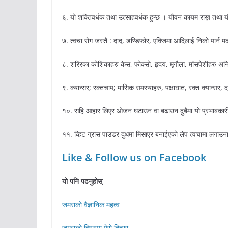
६. यो शक्तिवर्धक तथा उत्साहवर्धक हुन्छ । यौवन कायम राख्न तथा
७. त्वचा रोग जस्तै : दाद, डण्डिफोर, एक्जिमा आदिलाई निको पार्न 
८. शरिरका कोशिकाहरु केस, फोक्सो, हृदय, मृगौला, मांसपेशीहरु अ
९. क्यान्सर; रक्तचाप; मासिक समस्याहरु, पक्षाघात, रक्त क्यान्स
१०. सहि आहार लिएर ओजन घटाउन वा बढाउन दुबैमा यो प्रभाबकारी 
११. व्हिट ग्रास पाउडर दुधमा मिसाएर बनाईएको लेप त्वचामा लगाउ
Like & Follow us on Facebook
यो पनि पढनुहोस्
जमराको वैज्ञानिक महत्व
जमराको विषयमा मेरो बिचार