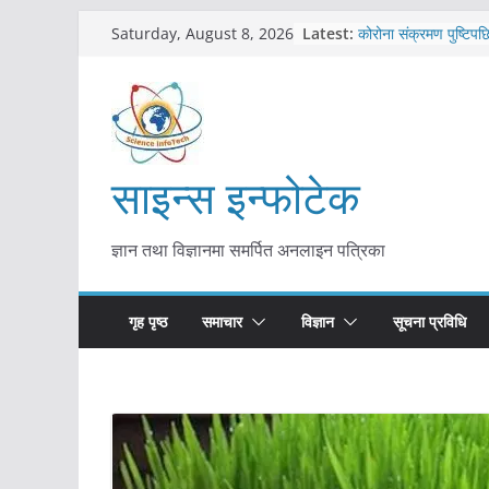
Skip
Latest:
कोरोना संक्रमण पुष्टिपछ
Saturday, August 8, 2026
to
विराटनगर महानगरद्वारा प
तयारी
content
मकवानपुरमा खोरेत रोग 
सुरु
आयुर्वेद चिकित्सा प्रणाल
मुख्यमन्त्री शाह
साइन्स इन्फोटेक
काभ्रेपलाञ्चोकमा आयुर्वेद
आकर्षण बढ्दै
ज्ञान तथा विज्ञानमा समर्पित अनलाइन पत्रिका
गृह पृष्ठ
समाचार
विज्ञान
सूचना प्रविधि