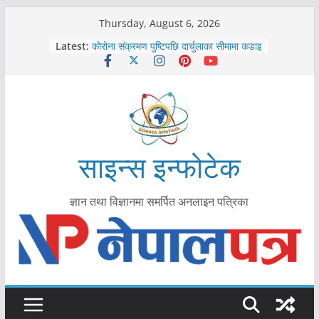
Skip
Thursday, August 6, 2026
to
Latest:
कोरोना संक्रमण पुष्टिपछि दार्चुलाका सीमामा कडाइ
content
विराटनगर महानगरद्वारा पूर्ण खोप सुनिश्चित घोषणा
तयारी
मकवानपुरमा खोरेत रोग विरुद्धको खोप लगाउन
सुरु
आयुर्वेद चिकित्सा प्रणालीको भूमिका महत्वपूर्ण छ :
मुख्यमन्त्री शाह
काभ्रेपलाञ्चोकमा आयुर्वेद स्वास्थ्योपचारतर्फ
साइन्स इन्फोटेक
आकर्षण बढ्दै
ज्ञान तथा विज्ञानमा समर्पित अनलाइन पत्रिका