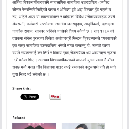
आर्थिक विश्वव्यापीकरणसँगै व्यावसायिक सामाजिक उत्तरदायित्व (कर्पोरेट
सोसल रेस्पन्सिविलिटी)को दायरा र औचित्य दुवै अझ विस्तार हुँदै गएको छ ।
तर, अहिले आएर यो व्यवसायभित्र र बाहिरका विविध सरोकारवालाहरू जस्तै
शेयरधनी, कर्मचारी, उपभोक्ता, स्थानीय जनसमुदाय, आपूर्तिकर्ता, ऋणदाता,
नागरिक समाज, सरकार आदिको चासोको विषय बनेको छ । सन् १९६० को
दशकमा नोबेल पुरस्कार विजेता अर्थशास्त्री मिल्टन फ्रिडम्यानले ‘व्यवसायको
एक मात्र सामाजिक उत्तरदायित्व भनेको नाफा कमाउनु हो, जसको कारण
यसले सरकारलाई कर तिर्छ र विकास एवम् रोजगारीका थप अवसरहरू सृजना
गर्छ’ भनेका थिए । अन्त्यमा विश्वव्यापीकरणको आजको युगमा सक्षम नै बाँच्न
सक्छ भन्ने भनाइ जीव विज्ञानमा मात्र नभई समाजको कटुयथार्थ पनि हो भन्ने
कुरा सिध्द भई सकेको छ ।
Share this:
Related