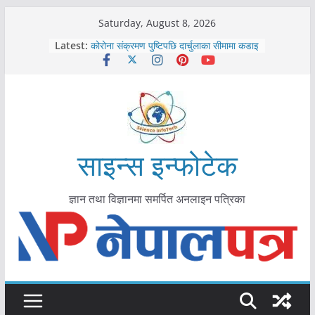
Skip
Saturday, August 8, 2026
काभ्रेपलाञ्चोकमा आयुर्वेद स्वास्थ्योपचारतर्फ
to
Latest:
आकर्षण बढ्दै
content
कोरोना संक्रमण पुष्टिपछि दार्चुलाका सीमामा कडाइ
विराटनगर महानगरद्वारा पूर्ण खोप सुनिश्चित घोषणा
तयारी
मकवानपुरमा खोरेत रोग विरुद्धको खोप लगाउन
सुरु
आयुर्वेद चिकित्सा प्रणालीको भूमिका महत्वपूर्ण छ :
मुख्यमन्त्री शाह
साइन्स इन्फोटेक
ज्ञान तथा विज्ञानमा समर्पित अनलाइन पत्रिका