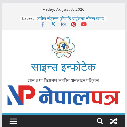
Skip
Friday, August 7, 2026
to
Latest:
कोरोना संक्रमण पुष्टिपछि दार्चुलाका सीमामा कडाइ
content
विराटनगर महानगरद्वारा पूर्ण खोप सुनिश्चित घोषणा
तयारी
मकवानपुरमा खोरेत रोग विरुद्धको खोप लगाउन
सुरु
आयुर्वेद चिकित्सा प्रणालीको भूमिका महत्वपूर्ण छ :
मुख्यमन्त्री शाह
काभ्रेपलाञ्चोकमा आयुर्वेद स्वास्थ्योपचारतर्फ
साइन्स इन्फोटेक
आकर्षण बढ्दै
ज्ञान तथा विज्ञानमा समर्पित अनलाइन पत्रिका