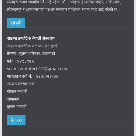
लेखहरु रुपमा समावेश गर्दै आई रहेका छौ । साइन्स इन्फोटेक राष्ट्र, राष्ट्रियता,
लोकतन्त्र र आमजनताको पक्षधर समाचार पोर्टलका रुपमा रहदै आई रहेको छ ।
सम्पर्क
साइन्स इन्फोटेक नेपाली संस्करण
साइन्स इन्फोटेक डट कम डट एनपी
ठेगाना
: पुरानो वानेश्वर, काठमाडौं
फोन
: ४४९३९७५
scienceinfotech19@gmail.com
अनलाइन दर्ता नं.
: ४४७/०७३-७४
संस्थापक/संचालक
गोपाल भण्डारी
सम्पादक
कुमार भण्डारी
पेजहरु