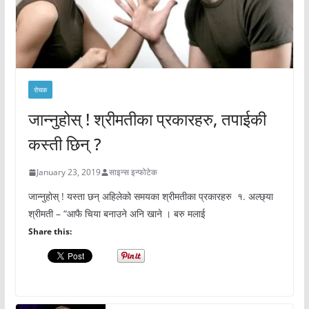
रोचक
जान्नुहोस् ! श्रीमतीका प्रकारहरु, तपाईकी
कस्ती छिन् ?
January 23, 2019
साइन्स इन्फोटेक
जान्नुहोस् ! यस्ता छन् अहिलेको समयका श्रीमतीका प्रकारहरु १. अल्छ्या
श्रीमती – “आफै चिया बनाउने अनि खाने । बरु मलाई
Share this: