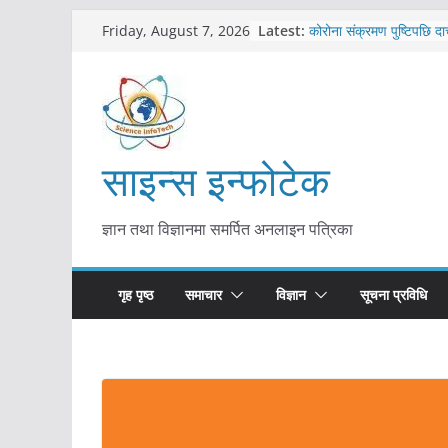
Skip
Latest:
कोरोना संक्रमण पुष्टिपछि दा
Friday, August 7, 2026
to
विराटनगर महानगरद्वारा पूर्ण
तयारी
content
मकवानपुरमा खोरेत रोग विरु
सुरु
आयुर्वेद चिकित्सा प्रणालीको 
मुख्यमन्त्री शाह
साइन्स इन्फोटेक
काभ्रेपलाञ्चोकमा आयुर्वेद स्व
आकर्षण बढ्दै
ज्ञान तथा विज्ञानमा समर्पित अनलाइन पत्रिका
गृह पृष्ठ
समाचार
विज्ञान
सूचना प्रविधि