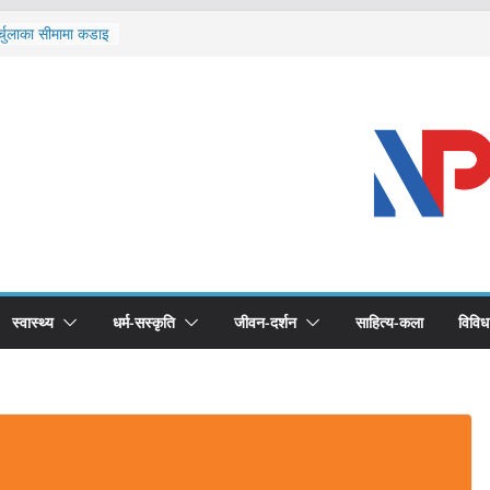
र्चुलाका सीमामा कडाइ
 खोप सुनिश्चित घोषणा
द्धको खोप लगाउन
भूमिका महत्वपूर्ण छ :
ास्थ्योपचारतर्फ
स्वास्थ्य
धर्म-सस्कृति
जीवन-दर्शन
साहित्य-कला
विविध