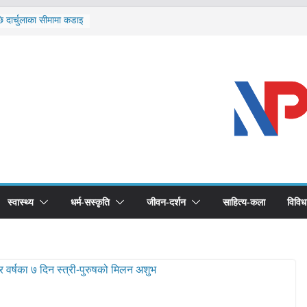
ि दार्चुलाका सीमामा कडाइ
ूर्ण खोप सुनिश्चित घोषणा
विरुद्धको खोप लगाउन
ीको भूमिका महत्वपूर्ण छ :
द स्वास्थ्योपचारतर्फ
स्वास्थ्य
धर्म-सस्कृति
जीवन-दर्शन
साहित्य-कला
विविध