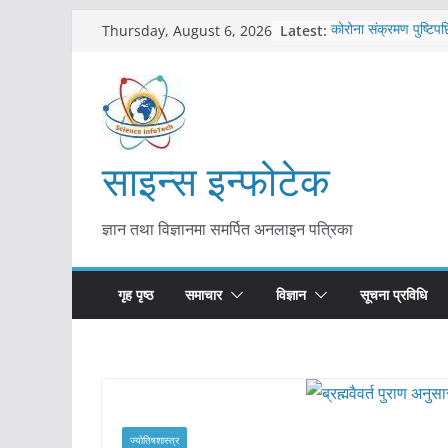
Skip
Latest:
कोरोना संक्रमण पुष्टिपछ
Thursday, August 6, 2026
to
विराटनगर महानगरद्वारा प
तयारी
content
मकवानपुरमा खोरेत रोग 
सुरु
आयुर्वेद चिकित्सा प्रणाल
मुख्यमन्त्री शाह
साइन्स इन्फोटेक
काभ्रेपलाञ्चोकमा आयुर्वे
आकर्षण बढ्दै
ज्ञान तथा विज्ञानमा समर्पित अनलाइन पत्रिका
गृह पृष्ठ
समाचार
विज्ञान
सूचना प्रविधि
ज्योतिषशास्त्र