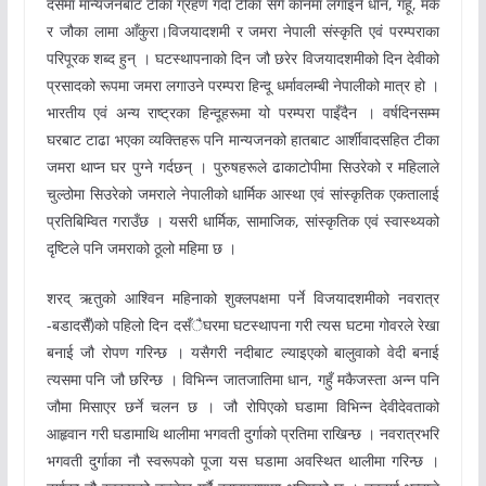
दसैंमा मान्यजनबाट टीका ग्रहण गर्दा टीका सँगै कानमा लगाइने धान, गहूँ, मकै
र जौका लामा आँकुरा।विजयादशमी र जमरा नेपाली संस्कृति एवं परम्पराका
परिपूरक शब्द हुन् । घटस्थापनाको दिन जौ छरेर विजयादशमीको दिन देवीको
प्रसादको रूपमा जमरा लगाउने परम्परा हिन्दू धर्मावलम्बी नेपालीको मात्र हो ।
भारतीय एवं अन्य राष्ट्रका हिन्दूहरूमा यो परम्परा पाइँदैन । वर्षदिनसम्म
घरबाट टाढा भएका व्यक्तिहरू पनि मान्यजनको हातबाट आर्शीवादसहित टीका
जमरा थाप्न घर पुग्ने गर्दछन् । पुरुषहरूले ढाकाटोपीमा सिउरेको र महिलाले
चुल्ठोमा सिउरेको जमराले नेपालीको धार्मिक आस्था एवं सांस्कृतिक एकतालाई
प्रतिबिम्वित गराउँछ । यसरी धार्मिक, सामाजिक, सांस्कृतिक एवं स्वास्थ्यको
दृष्टिले पनि जमराको ठूलो महिमा छ ।
शरद् ऋतुको आश्विन महिनाको शुक्लपक्षमा पर्ने विजयादशमीको नवरात्र
-बडादसैँ)को पहिलो दिन दसँैघरमा घटस्थापना गरी त्यस घटमा गोवरले रेखा
बनाई जौ रोपण गरिन्छ । यसैगरी नदीबाट ल्याइएको बालुवाको वेदी बनाई
त्यसमा पनि जौ छरिन्छ । विभिन्न जातजातिमा धान, गहुँ मकैजस्ता अन्न पनि
जौमा मिसाएर छर्ने चलन छ । जौ रोपिएको घडामा विभिन्न देवीदेवताको
आहृवान गरी घडामाथि थालीमा भगवती दुर्गाको प्रतिमा राखिन्छ । नवरात्रभरि
भगवती दुर्गाका नौ स्वरूपको पूजा यस घडामा अवस्थित थालीमा गरिन्छ ।