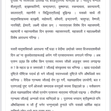
दुर्गाका नौ स्वरूपको उल्लेख गर्दै बराहपुराणमा भनिएको छ । नवदुर्गा भन्नाले
शैलपुत्री, ब्रहृमचारिणी, चन्द्रघण्टा, कुष्माण्डा, स्कन्दमाता, कात्यायनी,
कालरात्री, महागौरी र सिद्धिरात्रीलाई बुझिन्छ । यसको साथै ती
मातृशक्तिहरूमा ब्राहृमी, माहेश्वरी, कौमारी, इन्द्रायणी, चामुण्डा, वैष्णवी,
नारसिंही, ईश्वरी, लक्ष्मी रहेका छन् । नवरात्रका विशेष दिन महासप्तमी,
महाष्टमी र महानवमीका दिन क्रमशः महासरस्वती, महाकाली र महालक्ष्मीको
विशेष आराधना गरिन्छ ।
यसरी मातृशक्तिको आराधना गर्दै घडा र वेदीमा उम्रेको जमरा विजयादशमीको
दिन आˆना कुलदेवताहरूलाई अर्पण गरी प्रसादस्वरूप लगाउने गरिन्छ । अब
प्रश्न उठ्छ कि दसैंमा किन प्रसाद स्वरूप जौको अङ्कुर जमरा लगाइन्छ
त ? के महìव छ त जमराको ? जौलाई संस्कृतमा यव भनिन्छ । खाद्य पदार्थको
दृष्टिले पौष्टिक पदार्थ हो भने जौलाई स्वास्थ्यको दृष्टिले पनि औषधिको रूप
मानिन्छ । वैदिक ग्रन्थमा जौलाई रोग दूर गर्ने, यज्ञयज्ञादिमा उपयोगी, बल र
प्राणलाई पुष्ट पार्ने ओजको सम्पादक वस्तुको रूपमा लिइएको छ । यसैकारण
होला यज्ञयज्ञादिमा जौको प्रयोग प्रशस्त मात्रामा गरिएको पाइन्छ । पौराणिक
ग्रन्थमा जौलाई अन्नको राजा मानिएको छ । पुराणमा भगवान् श्रीकृष्णले पनि
औषधिहरूमा म जौ हुँ भनेर भन्नुभएको हुनाले पनि यसको धार्मिक महìव
कत्तिको रहेछ भन्ने कुरा स्पष्ट हुन्छ ।