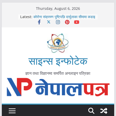
Skip
Thursday, August 6, 2026
to
Latest:
कोरोना संक्रमण पुष्टिपछि दार्चुलाका सीमामा कडाइ
content
विराटनगर महानगरद्वारा पूर्ण खोप सुनिश्चित घोषणा
तयारी
मकवानपुरमा खोरेत रोग विरुद्धको खोप लगाउन
सुरु
आयुर्वेद चिकित्सा प्रणालीको भूमिका महत्वपूर्ण छ :
मुख्यमन्त्री शाह
काभ्रेपलाञ्चोकमा आयुर्वेद स्वास्थ्योपचारतर्फ
साइन्स इन्फोटेक
आकर्षण बढ्दै
ज्ञान तथा विज्ञानमा समर्पित अनलाइन पत्रिका