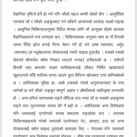
वैज्ञानिक दृष्टिले हेर्ने हो भने पनि जौको महìव कम्ती रहेको छैन । आयुर्वेदिक
ग्रन्थमा जौ र जौको अङ्कुरबाट गर्न सकिने उपचारको उल्लेख भएको पाइन्छ
। आधुनिक चिकित्साअनुसार विविध रोगका लागि जौ उपयुक्त रहेको आजका
वैज्ञानिकहरूले पत्ता लगाएका छन् । चिकित्सकका अनुसार सात वा नौ दिनको
जमरा पिँधेर झोल बनाई नित्य सेवन गर्ने हो भने उच्च रक्तचाप, अर्वुद
-क्यान्सर) एवं मधुमेहजस्ता रोगहरूलाई ज्यादै फाइदा पुर्‍याउँछ । यसको रसको
सेवनले सौन्दर्यमा समेत निखार ल्याउने भनाइर्ं उनीहरूको छ । यसैगरी
बिरामी भएर कमजोर भएका व्यक्तिहरूलाई जौबाट निर्मित खाद्यपदार्थ
खुवाउनाले चाँडै शरीरमा तागत आउने कुरा विभिन्न खोजबाट पत्ता लागिसकेको
छ । अमेरिकाका भूविज्ञ डा. आर्क टकसले गरेको अनुसन्धानबाट के पत्ता
लागेको छ भने जौको अङ्कुर सम्पूर्ण आहार र औषधिमध्ये सर्वोत्कृष्ट वनस्पति
हो । अन्य हरिया सागपातमा पाइने पौष्टिक तìव भन्दा जौ वा यसको अङ्कुरमा
पाइने तìव तुलनात्मक रूपमा धेरै नै बढी छ । अमेरिकाका अन्य विशेषज्ञले
पनि जमरालाई प्रयोगको रूपमा सफलता पाइरहेका छन् । भारतमा
चिकित्सकहरूले गरेको जमराको प्रयोगबाट पेट, आन्द्रा, हाड एवं अन्य
रोगहरूलाई समेत फाइदा पुर्‍याएको बताएका थिए । नेपालमा पनि जमराको
प्रयोगबाट लाभ लिनेहरू नभएका होइनन् । जौमा यस प्रकारका प्रशस्त गुण