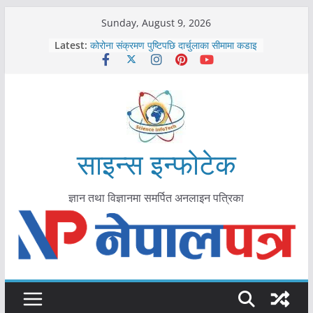
Skip
Sunday, August 9, 2026
to
काभ्रेपलाञ्चोकमा आयुर्वेद स्वास्थ्योपचारतर्फ
Latest:
आकर्षण बढ्दै
content
कोरोना संक्रमण पुष्टिपछि दार्चुलाका सीमामा कडाइ
विराटनगर महानगरद्वारा पूर्ण खोप सुनिश्चित घोषणा
तयारी
मकवानपुरमा खोरेत रोग विरुद्धको खोप लगाउन
सुरु
आयुर्वेद चिकित्सा प्रणालीको भूमिका महत्वपूर्ण छ :
मुख्यमन्त्री शाह
साइन्स इन्फोटेक
ज्ञान तथा विज्ञानमा समर्पित अनलाइन पत्रिका