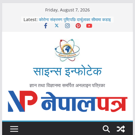
Skip
Friday, August 7, 2026
to
Latest:
कोरोना संक्रमण पुष्टिपछि दार्चुलाका सीमामा कडाइ
content
विराटनगर महानगरद्वारा पूर्ण खोप सुनिश्चित घोषणा
तयारी
मकवानपुरमा खोरेत रोग विरुद्धको खोप लगाउन
सुरु
आयुर्वेद चिकित्सा प्रणालीको भूमिका महत्वपूर्ण छ :
मुख्यमन्त्री शाह
काभ्रेपलाञ्चोकमा आयुर्वेद स्वास्थ्योपचारतर्फ
साइन्स इन्फोटेक
आकर्षण बढ्दै
ज्ञान तथा विज्ञानमा समर्पित अनलाइन पत्रिका