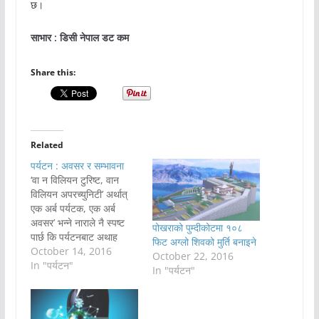
छ।
साभार : डिसी नेपाल डट कम
Share this:
Related
पर्यटन : अवसर र सम्भावना
‘वा न विलियन टुरिष्ट, वान
विलियन अपरच्युनिटी’ अर्थात्
एक अर्ब पर्यटक, एक अर्ब
अवसर’ भन्ने नाराले नै स्पष्ट
पोखराको पुम्दीकोटमा १०८
पार्छ कि पर्यटनबाट अथाह
फिट अग्लो शिवको मुर्ति बनाइने
सम्भावनाहरू सिर्जना
October 14, 2016
October 22, 2016
हुनसक्छन्। ३६ औं विश्व
In "पर्यटन"
In "पर्यटन"
पर्यटन दिवसको यो मूल नाराले
नेपालको पर्यटनमा धेरै महत्त्व
राख्छ। नेपलमा पर्यटन