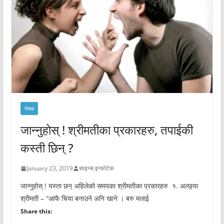
रोचक
जान्नुहोस् ! श्रीमतीका प्रकारहरु, तपाईकी
कस्ती छिन् ?
January 23, 2019
साइन्स इन्फोटेक
जान्नुहोस् ! यस्ता छन् अहिलेको समयका श्रीमतीका प्रकारहरु १. अल्छ्या
श्रीमती – “आफै चिया बनाउने अनि खाने । बरु मलाई
Share this: