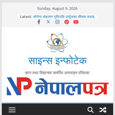
Skip
Sunday, August 9, 2026
to
Latest:
कोरोना संक्रमण पुष्टिपछि दार्चुलाका सीमामा कडाइ
content
विराटनगर महानगरद्वारा पूर्ण खोप सुनिश्चित घोषणा
तयारी
मकवानपुरमा खोरेत रोग विरुद्धको खोप लगाउन
सुरु
आयुर्वेद चिकित्सा प्रणालीको भूमिका महत्वपूर्ण छ :
मुख्यमन्त्री शाह
काभ्रेपलाञ्चोकमा आयुर्वेद स्वास्थ्योपचारतर्फ
साइन्स इन्फोटेक
आकर्षण बढ्दै
ज्ञान तथा विज्ञानमा समर्पित अनलाइन पत्रिका