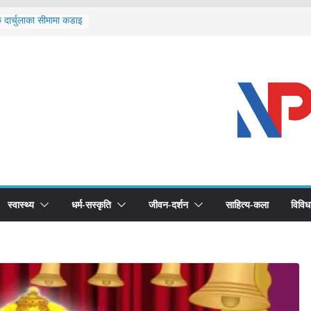
ि दार्चुलाका सीमामा कडाइ
ूर्ण खोप सुनिश्चित घोषणा
विरुद्धको खोप लगाउन
ीको भूमिका महत्वपूर्ण छ :
 स्वास्थ्योपचारतर्फ
स्वास्थ्य
धर्म-सस्कृति
जीवन-दर्शन
साहित्य-कला
विविध