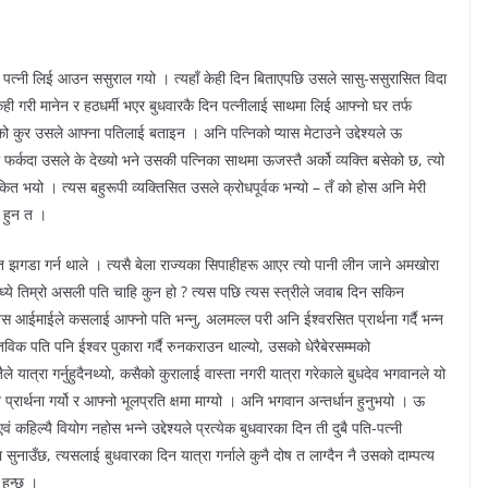
पत्नी लिई आउन ससुराल गयो । त्यहाँ केही दिन बिताएपछि उसले सासु-ससुरासित विदा
केही गरी मानेन र हठधर्मी भएर बुधवारकै दिन पत्नीलाई साथमा लिई आफ्नो घर तर्फ
ाएको कुर उसले आफ्ना पतिलाई बताइन । अनि पत्निको प्यास मेटाउने उद्देश्यले ऊ
्कदा उसले के देख्यो भने उसकी पत्निका साथमा ऊजस्तै अर्को व्यक्ति बसेको छ, त्यो
चकित भयो । त्यस बहुरूपी व्यक्तिसित उसले क्रोधपूर्वक भन्यो – तँ को होस अनि मेरी
ो हुन त ।
त झगडा गर्न थाले । त्यसै बेला राज्यका सिपाहीहरू आएर त्यो पानी लीन जाने अमखोरा
मध्ये तिम्रो असली पति चाहि कुन हो ? त्यस पछि त्यस स्त्रीले जवाब दिन सकिन
्यस आईमाईले कसलाई आफ्नो पति भन्नु, अलमल्ल परी अनि ईश्वरसित प्रार्थना गर्दै भन्न
्तविक पति पनि ईश्वर पुकारा गर्दै रुनकराउन थाल्यो, उसको धेरैबेरसम्मको
ात्रा गर्नुहुदैनथ्यो, कसैको कुरालाई वास्ता नगरी यात्रा गरेकाले बुधदेव भगवानले यो
रार्थना गर्यो र आफ्नो भूलप्रति क्षमा माग्यो । अनि भगवान अन्तर्धान हुनुभयो । ऊ
कहिल्यै वियोग नहोस भन्ने उद्देश्यले प्रत्येक बुधवारका दिन ती दुबै पति-पत्नी
ुनाउँछ, त्यसलाई बुधवारका दिन यात्रा गर्नाले कुनै दोष त लाग्दैन नै उसको दाम्पत्य
हुन्छ ।