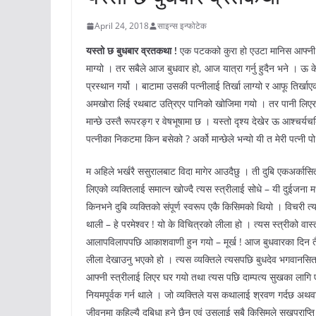
April 24, 2018
साइन्स इन्फोटेक
यस्तो छ बुधबार व्रतकथा !
एक पटकको कुरा हो एउटा मानिस आफ्नी 
माग्यो । तर सबैले आज बुधवार हो, आज यात्रा गर्नु हुदैन भने । ऊ 
प्रस्थान गर्यो । बाटामा उसकी पत्नीलाई तिर्खा लाग्यो र आफू तिर्ख
अमखोरा लिई रथबाट उत्रिएर पानिको खोजिमा गयो । तर पानी लिएर फर
मान्छे उस्तै रूपरङ्ग र वेषभूषामा छ । यस्तो दृश्य देखेर ऊ आश्चर्य
पत्नीका निकटमा किन बसेको ? अर्को मान्छेले भन्यो यी त मेरी पत्नी प
म अहिले भर्खरै ससुरालबाट विदा मागेर आउदैछु । ती दुबि एकअर्कासि
लिएको व्यक्तिलाई समात्न खोज्दै त्यस स्त्रीलाई सोधे – यी दुईजना 
किनभने दुबि व्यक्तिको संपूर्ण स्वरूप एकै किसिमको थियो । विचरी त
थाली – हे परमेश्वर ! यो के विचित्रको लीला हो । त्यस स्त्रीको वास
आलापविलापपछि आकाशवाणी हुन गयो – मूर्ख ! आज बुधवारका दिन तैले य
लीला देखाउनु भएको हो । त्यस व्यक्तिले त्यसपछि बुधदेव भगवानसित प्
आफ्नी स्त्रीलाई लिएर घर गयो तथा त्यस पछि दाम्पत्य सुखका लागि एवं 
नियमपूर्वक गर्न थाले । जो व्यक्तिले यस कथालाई श्रवण गर्दछ अथवा स
जीवनमा कहिल्यै दुबिधा हुने छैन एवं उसलाई सबै किसिमले सुखप्राप्ति 