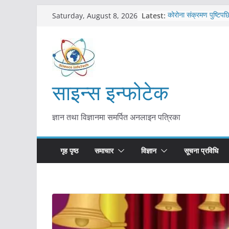
Skip
Latest:
कोरोना संक्रमण पुष्टिपछ
Saturday, August 8, 2026
to
विराटनगर महानगरद्वारा प
तयारी
content
मकवानपुरमा खोरेत रोग 
सुरु
आयुर्वेद चिकित्सा प्रणाल
मुख्यमन्त्री शाह
साइन्स इन्फोटेक
काभ्रेपलाञ्चोकमा आयुर्वेद
आकर्षण बढ्दै
ज्ञान तथा विज्ञानमा समर्पित अनलाइन पत्रिका
गृह पृष्ठ
समाचार
विज्ञान
सूचना प्रविधि