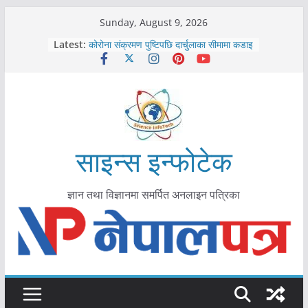
Skip
Sunday, August 9, 2026
to
Latest:
कोरोना संक्रमण पुष्टिपछि दार्चुलाका सीमामा कडाइ
content
विराटनगर महानगरद्वारा पूर्ण खोप सुनिश्चित घोषणा
तयारी
मकवानपुरमा खोरेत रोग विरुद्धको खोप लगाउन
सुरु
आयुर्वेद चिकित्सा प्रणालीको भूमिका महत्वपूर्ण छ :
मुख्यमन्त्री शाह
काभ्रेपलाञ्चोकमा आयुर्वेद स्वास्थ्योपचारतर्फ
साइन्स इन्फोटेक
आकर्षण बढ्दै
ज्ञान तथा विज्ञानमा समर्पित अनलाइन पत्रिका