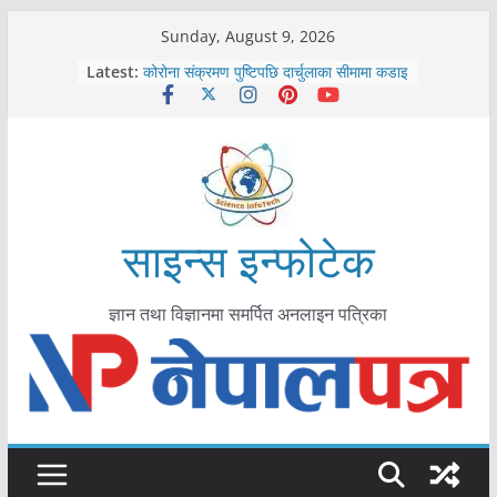
Skip
Sunday, August 9, 2026
काभ्रेपलाञ्चोकमा आयुर्वेद स्वास्थ्योपचारतर्फ
to
Latest:
आकर्षण बढ्दै
content
कोरोना संक्रमण पुष्टिपछि दार्चुलाका सीमामा कडाइ
विराटनगर महानगरद्वारा पूर्ण खोप सुनिश्चित घोषणा
तयारी
मकवानपुरमा खोरेत रोग विरुद्धको खोप लगाउन
सुरु
आयुर्वेद चिकित्सा प्रणालीको भूमिका महत्वपूर्ण छ :
मुख्यमन्त्री शाह
साइन्स इन्फोटेक
ज्ञान तथा विज्ञानमा समर्पित अनलाइन पत्रिका