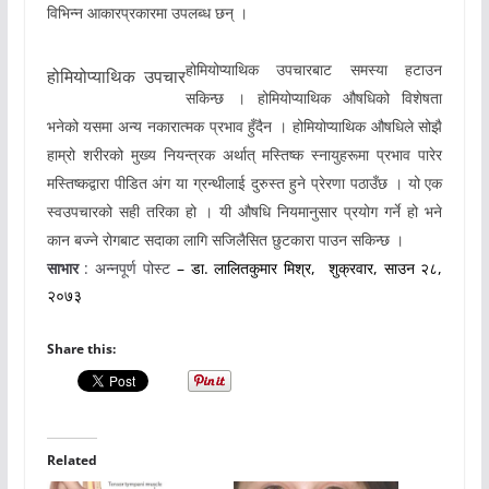
विभिन्न
आकारप्रकारमा
उपलब्ध
छन्
।
होमियोप्याथिक
उपचारबाट
समस्या
हटाउन
होमियोप्याथिक
उपचार
सकिन्छ
।
होमियोप्याथिक
औषधिको
विशेषता
भनेको
यसमा
अन्य
नकारात्मक
प्रभाव
हुँदैन
।
होमियोप्याथिक
औषधिले
सोझै
हाम्रो
शरीरको
मुख्य
नियन्त्रक
अर्थात्
मस्तिष्क
स्नायुहरूमा
प्रभाव
पारेर
मस्तिष्कद्वारा
पीडित
अंग
या
ग्रन्थीलाई
दुरुस्त
हुने
प्रेरणा
पठाउँछ
।
यो
एक
स्वउपचारको
सही
तरिका
हो
।
यी
औषधि
नियमानुसार
प्रयोग
गर्ने
हो
भने
कान
बज्ने
रोगबाट
सदाका
लागि
सजिलैसित
छुटकारा
पाउन
सकिन्छ
।
साभार
:
अन्नपूर्ण
पोस्ट
–
डा
.
लालितकुमार
मिश्र
,
शुक्रवार
,
साउन
२८
,
२०७३
Share this:
Related