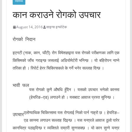
स्वास्थ्य
कान कराउने रोगको उपचार
August 14, 2016
साइन्स इन्फोटेक
रोगको
निदान
इएनटी
नाक
कान
घाँटी
रोग
विषेशज्ञद्वारा
यस
रोगको
परीक्षणका
लागि
एक
(
,
,
)
किसिमको
जाँच
गराइन्छ
जसलाई
अडियोमेर्टरी
भनिन्छ
।
यो
बहिरोपन
नाप्ने
तरिका
हो
।
रिपोर्ट
हेरर
चिकित्सकले
के
गर्ने
भनेर
सल्लाह
दिन्छ
।
भावी
फल
यस
रोगको
कुनै
औषधि
हुँदैन
।
यसको
उपचार
भनेको
कानमा
हेयरिङ
एड
लगाउने
हो
।
यसबाट
आवाज
प्रस्त
सुनिन्छ
।
(
–
)
एलोप्याथिक
चिकित्सामा
यस
रोगलाई
निको
पार्न
गाह्रो
छ
।
हेयरिङ
–
उपचार
एड
कानमा
लगाउन
सल्लाह
दिइन्छ
।
यस
यन्त्रले
आवाज
ठूलो
पारेर
कानभित्र
पठाइदिन्छ
र
व्यक्तिले
राम्ररी
सुन्नसक्छ
।
यो
कान
सुन्ने
यन्त्र