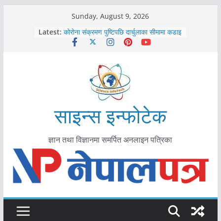
Skip
Sunday, August 9, 2026
काभ्रेपलाञ्चोकमा आयुर्वेद स्वास्थ्योपचारतर्फ
to
Latest:
आकर्षण बढ्दै
content
कोरोना संक्रमण पुष्टिपछि दार्चुलाका सीमामा कडाइ
विराटनगर महानगरद्वारा पूर्ण खोप सुनिश्चित घोषणा
तयारी
मकवानपुरमा खोरेत रोग विरुद्धको खोप लगाउन
सुरु
आयुर्वेद चिकित्सा प्रणालीको भूमिका महत्वपूर्ण छ :
मुख्यमन्त्री शाह
साइन्स इन्फोटेक
ज्ञान तथा विज्ञानमा समर्पित अनलाइन पत्रिका