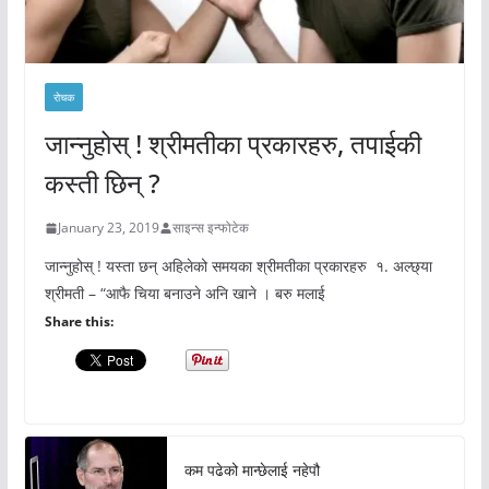
रोचक
जान्नुहोस् ! श्रीमतीका प्रकारहरु, तपाईकी
कस्ती छिन् ?
January 23, 2019
साइन्स इन्फोटेक
जान्नुहोस् ! यस्ता छन् अहिलेको समयका श्रीमतीका प्रकारहरु १. अल्छ्या
श्रीमती – “आफै चिया बनाउने अनि खाने । बरु मलाई
Share this:
कम पढेको मान्छेलाई नहेपौ