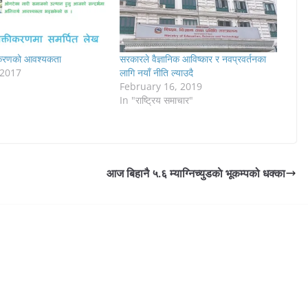
कर‌णको आवश्यकता
सरकारले वैज्ञानिक आविष्कार र नवप्रवर्तनका
 2017
लागि नयाँ नीति ल्याउदै
February 16, 2019
In "राष्ट्रिय समाचार"
आज बिहानै ५.६ म्याग्निच्युडकाे भूकम्पको धक्का