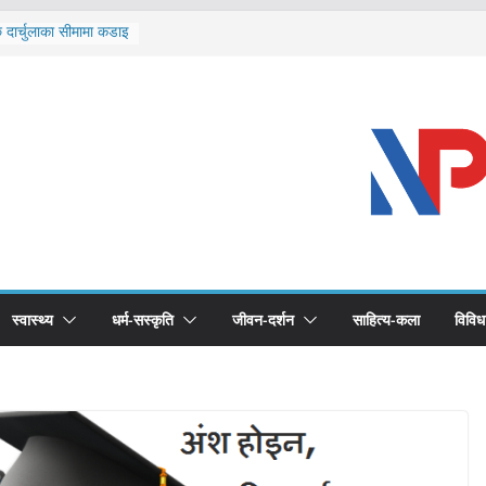
ि दार्चुलाका सीमामा कडाइ
ूर्ण खोप सुनिश्चित घोषणा
विरुद्धको खोप लगाउन
ीको भूमिका महत्वपूर्ण छ :
 स्वास्थ्योपचारतर्फ
स्वास्थ्य
धर्म-सस्कृति
जीवन-दर्शन
साहित्य-कला
विविध