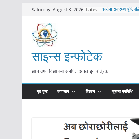
Skip
Latest:
कोरोना संक्रमण पुष्टिपछ
Saturday, August 8, 2026
to
विराटनगर महानगरद्वारा प
तयारी
content
मकवानपुरमा खोरेत रोग 
सुरु
आयुर्वेद चिकित्सा प्रणाल
मुख्यमन्त्री शाह
साइन्स इन्फोटेक
काभ्रेपलाञ्चोकमा आयुर्वेद
आकर्षण बढ्दै
ज्ञान तथा विज्ञानमा समर्पित अनलाइन पत्रिका
गृह पृष्ठ
समाचार
विज्ञान
सूचना प्रविधि