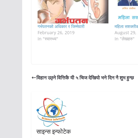
गर्भपतनको अधिकार र जिम्मेवारी
महिला सशक्ती
February 26, 2019
August 29,
In "स्वास्थ्य"
In "लेखहरु"
विहान उठ्ने वित्तिकै यी ५ चिज देखियो भने दिन नै शुभ हुन्छ
साइन्स इन्फोटेक