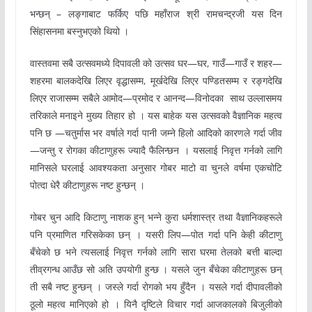
भन्छन् – लङ्गाबाट फर्किए पछि महाँराज श्री रामचन्द्रजी यस दिन
सिंहासनमा बस्नुभएको थियो ।
वास्तवमा सबै उत्सवमध्ये दिपावली को उत्सव घर—घर, गाउँ—गाउँ र शहर—
शहरमा बालकदेखि लिएर वृद्धासम्म, मूर्खदेखि लिएर पण्डितसम्म र रङ्गदेखि
लिएर राजासम्म सबैले आमोद—प्रमोद र आनन्द—विनोदका साथ उल्लासमय
तरिकाले मनाइने मुख्य तिहार हो । यस बाहेक यस उत्सवको वैज्ञानिक महत्व
पनि छ —चतुर्मास भर वर्षाले गर्दा पानी जम्ने हिलो आदिको कारणले गर्दा जीव
—जन्तु र रोगका कीटाणुहरू ज्यादै फैलिन्छन । यसलाई निवृत्त गर्नको लागि
मानिसले घरलाई आवश्यकता अनुसार गोबर माटो वा चुनले वर्षमा एकचोटि
पोत्दा धेरै कीटाणुहरू नष्ट हुन्छन् ।
गोबर चुन आदि किटाणु नाशक हुन् भन्ने कुरा धर्मशास्त्र तथा वैज्ञानिकहरूले
पनि प्रमाणित गरिसकेका छन् । यसरी लिप—पोत गर्दा पनि केही कीटाणु
बँचेको छ भने त्यसलाई निवृत्त गर्नको लागि सारा घरमा तेलको बत्ती बाल्दा
तीव्रगन्ध आउँछ सो अति उपयोगी हुन्छ । यसले जुन बँचेका कीटाणुहरू छन्
ती सबै नष्ट हुन्छन् । जस्ले गर्दा रोगको भय हुँदैन । यसले गर्दा दीपावलीको
ठूलो महत्व मानिएको हो । यिनै दृष्टिले विचार गर्दा आजकालको बिजुलीको