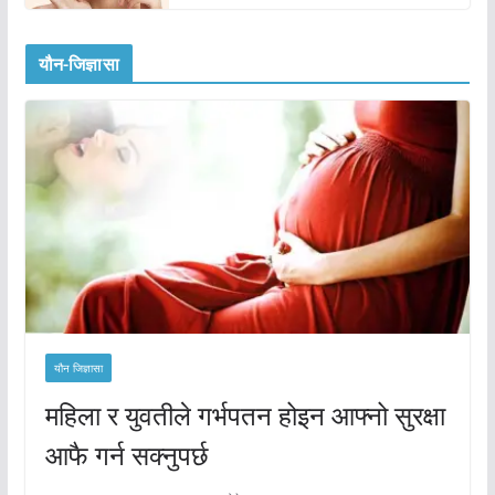
यौन-जिज्ञासा
यौन जिज्ञासा
महिला र युवतीले गर्भपतन होइन आफ्नो सुरक्षा
आफै गर्न सक्नुपर्छ