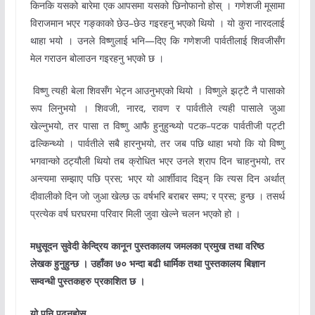
किनकि यसको बारेमा एक आपसमा यसको छिनोफानो होस् । गणेशजी मूसामा
विराजमान भएर गङ्काको छेउ–छेउ गइरहनु भएको थियो । यो कुरा नारदलाई
थाहा भयो । उनले विष्णुलाई भनि—दिए कि गणेशजी पार्वतीलाई शिवजीसँग
मेल गराउन बोलाउन गइरहनु भएको छ ।
विष्णु त्यही बेला शिवसँग भेट्न आउनुभएको थियो । विष्णुले झट्टै नै पासाको
रूप लिनुभयो । शिवजी, नारद, रावण र पार्वतीले त्यही पासाले जुआ
खेल्नुभयो, तर पासा त विष्णु आफै हुनुहुन्थ्यो पटक–पटक पार्वतीजी पट्टी
ढल्किन्थ्यो । पार्वतीले सबै हारनुभयो, तर जब पछि थाहा भयो कि यो विष्णु
भगवान्को ठट्यौली थियो तब क्रोधित भएर उनले श्राप दिन चाहनुभयो, तर
अन्त्यमा सम्झाए पछि प्रस; भएर यो आर्शीवाद दिइन् कि त्यस दिन अर्थात्
दीवालीको दिन जो जुआ खेल्छ ऊ वर्षभरि बराबर सम्प; र प्रस; हुन्छ । तसर्थ
प्रत्येक वर्ष घरघरमा परिवार मिली जुवा खेल्ने चलन भएको हो ।
मधुसूदन सुवेदी केन्द्रिय कानून पुस्तकालय जमलका प्रमुख तथा वरिष्ठ
लेखक हुनुहुन्छ । उहाँका ७० भन्दा बढी धार्मिक तथा पुस्तकालय बिज्ञान
सम्वन्धी पुस्तकहरु प्रकाशित छ ।
यो पनि पढ्नुहोस्