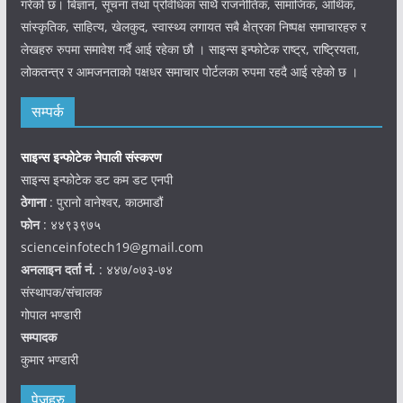
गरेको छ। बिज्ञान, सूचना तथा प्रविधिका साथै राजनीतिक, सामाजिक, आर्थिक,
सांस्कृतिक, साहित्य, खेलकुद, स्वास्थ्य लगायत सबै क्षेत्रका निष्पक्ष समाचारहरु र
लेखहरु रुपमा समावेश गर्दै आई रहेका छौ । साइन्स इन्फोटेक राष्ट्र, राष्ट्रियता,
लोकतन्त्र र आमजनताको पक्षधर समाचार पोर्टलका रुपमा रहदै आई रहेको छ ।
सम्पर्क
साइन्स इन्फोटेक नेपाली संस्करण
साइन्स इन्फोटेक डट कम डट एनपी
ठेगाना
: पुरानो वानेश्वर, काठमाडौं
फोन
: ४४९३९७५
scienceinfotech19@gmail.com
अनलाइन दर्ता नं.
: ४४७/०७३-७४
संस्थापक/संचालक
गोपाल भण्डारी
सम्पादक
कुमार भण्डारी
पेजहरु