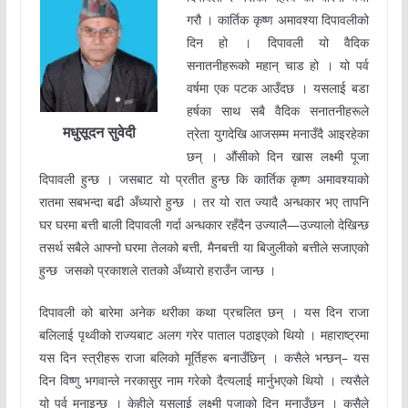
गरौ । कार्तिक कृष्ण अमावश्या दिपावलीको
दिन हो । दिपावली यो वैदिक
सनातनीहरूको महान् चाड हो । यो पर्व
वर्षमा एक पटक आउँदछ । यसलाई बडा
हर्षका साथ सबै वैदिक सनातनीहरूले
मधुसूदन सुवेदी
त्रेता युगदेखि आजसम्म मनाउँदै आइरहेका
छन् । औंसीको दिन खास लक्ष्मी पूजा
दिपावली हुन्छ । जसबाट यो प्रतीत हुन्छ कि कार्तिक कृष्ण अमावश्याको
रातमा सबभन्दा बढी अँध्यारो हुन्छ । तर यो रात ज्यादै अन्धकार भए तापनि
घर घरमा बत्ती बाली दिपावली गर्दा अन्धकार रहँदैन उज्यालै—उज्यालो देखिन्छ
तसर्थ सबैले आफ्नो घरमा तेलको बत्ती, मैनबत्ती या बिजुलीको बत्तीले सजाएको
हुन्छ जसको प्रकाशले रातको अँध्यारो हराउँन जान्छ ।
दिपावली को बारेमा अनेक थरीका कथा प्रचलित छन् । यस दिन राजा
बलिलाई पृथ्वीको राज्यबाट अलग गरेर पाताल पठाइएको थियो । महाराष्ट्रमा
यस दिन स्त्रीहरू राजा बलिको मूर्तिहरू बनाउँछिन् । कसैले भन्छन्– यस
दिन विष्णु भगवान्ले नरकासुर नाम गरेको दैत्यलाई मार्नुभएको थियो । त्यसैले
यो पर्व मनाइन्छ । केहीले यसलाई लक्ष्मी पूजाको दिन मनाउँछन् । कसैले