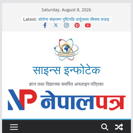
Skip
Saturday, August 8, 2026
to
काभ्रेपलाञ्चोकमा आयुर्वेद स्वास्थ्योपचारतर्फ
Latest:
आकर्षण बढ्दै
content
कोरोना संक्रमण पुष्टिपछि दार्चुलाका सीमामा कडाइ
विराटनगर महानगरद्वारा पूर्ण खोप सुनिश्चित घोषणा
तयारी
मकवानपुरमा खोरेत रोग विरुद्धको खोप लगाउन
सुरु
आयुर्वेद चिकित्सा प्रणालीको भूमिका महत्वपूर्ण छ :
मुख्यमन्त्री शाह
साइन्स इन्फोटेक
ज्ञान तथा विज्ञानमा समर्पित अनलाइन पत्रिका