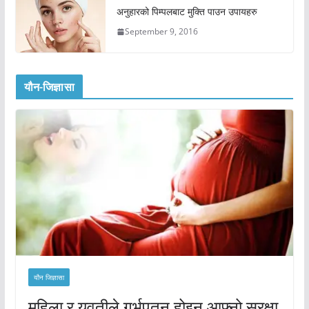
अनुहारको पिम्पलबाट मुक्ति पाउन उपायहरु
September 9, 2016
यौन-जिज्ञासा
यौन जिज्ञासा
महिला र युवतीले गर्भपतन होइन आफ्नो सुरक्षा