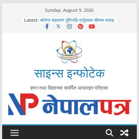
Skip
Sunday, August 9, 2026
काभ्रेपलाञ्चोकमा आयुर्वेद स्वास्थ्योपचारतर्फ
to
Latest:
आकर्षण बढ्दै
content
कोरोना संक्रमण पुष्टिपछि दार्चुलाका सीमामा कडाइ
विराटनगर महानगरद्वारा पूर्ण खोप सुनिश्चित घोषणा
तयारी
मकवानपुरमा खोरेत रोग विरुद्धको खोप लगाउन
सुरु
आयुर्वेद चिकित्सा प्रणालीको भूमिका महत्वपूर्ण छ :
मुख्यमन्त्री शाह
साइन्स इन्फोटेक
ज्ञान तथा विज्ञानमा समर्पित अनलाइन पत्रिका