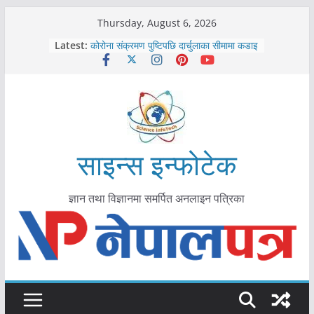
Skip
Thursday, August 6, 2026
काभ्रेपलाञ्चोकमा आयुर्वेद स्वास्थ्योपचारतर्फ
to
Latest:
आकर्षण बढ्दै
content
कोरोना संक्रमण पुष्टिपछि दार्चुलाका सीमामा कडाइ
विराटनगर महानगरद्वारा पूर्ण खोप सुनिश्चित घोषणा
तयारी
मकवानपुरमा खोरेत रोग विरुद्धको खोप लगाउन
सुरु
आयुर्वेद चिकित्सा प्रणालीको भूमिका महत्वपूर्ण छ :
मुख्यमन्त्री शाह
साइन्स इन्फोटेक
ज्ञान तथा विज्ञानमा समर्पित अनलाइन पत्रिका