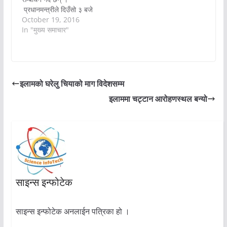
प्रधानमन्त्रीले दिउँसो ३ बजे
बस्ने संसदको बैठकमा सम्बोधन
October 19, 2016
गर्ने कार्यसूची रहेको सभामुख
In "मुख्य समाचार"
ओनसी घर्तीले ट्वीटर मार्फत
जानकारी दिएकी छिन् ।
प्रधानमन्त्री प्रचण्डले
समसामयीक ताथा सरकारको
कामकारबाही र आफ्नो गोवा
इलामको घरेलु चियाको माग विदेशसम्म
भ्रमणबारे संसदमा जानकारी
इलाममा चट्टान आरोहणस्थल बन्यो
गराउँन लागेका हुन् ।
मंगलबारको संसद बैठकमा
प्रमुख प्रतिपक्षी दल…
साइन्स इन्फोटेक
साइन्स इन्फोटेक अनलाईन पत्रिका हो ।