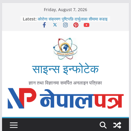
Skip
Friday, August 7, 2026
to
Latest:
कोरोना संक्रमण पुष्टिपछि दार्चुलाका सीमामा कडाइ
content
विराटनगर महानगरद्वारा पूर्ण खोप सुनिश्चित घोषणा
तयारी
मकवानपुरमा खोरेत रोग विरुद्धको खोप लगाउन
सुरु
आयुर्वेद चिकित्सा प्रणालीको भूमिका महत्वपूर्ण छ :
मुख्यमन्त्री शाह
काभ्रेपलाञ्चोकमा आयुर्वेद स्वास्थ्योपचारतर्फ
साइन्स इन्फोटेक
आकर्षण बढ्दै
ज्ञान तथा विज्ञानमा समर्पित अनलाइन पत्रिका