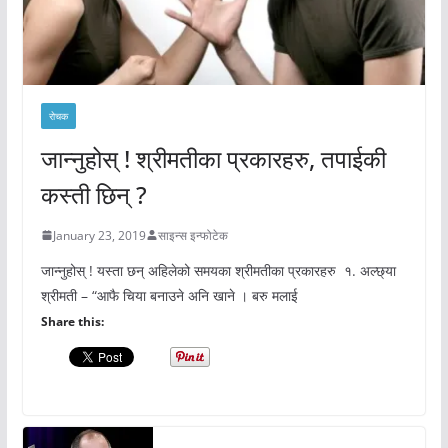
रोचक
जान्नुहोस् ! श्रीमतीका प्रकारहरु, तपाईकी
कस्ती छिन् ?
January 23, 2019
साइन्स इन्फोटेक
जान्नुहोस् ! यस्ता छन् अहिलेको समयका श्रीमतीका प्रकारहरु १. अल्छ्या
श्रीमती – “आफै चिया बनाउने अनि खाने । बरु मलाई
Share this: