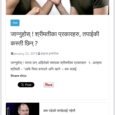
रोचक
जान्नुहोस् ! श्रीमतीका प्रकारहरु, तपाईकी
कस्ती छिन् ?
January 23, 2019
साइन्स इन्फोटेक
जान्नुहोस् ! यस्ता छन् अहिलेको समयका श्रीमतीका प्रकारहरु १. अल्छ्या
श्रीमती – “आफै चिया बनाउने अनि खाने । बरु मलाई
Share this:
कम पढेको मान्छेलाई नहेपौ