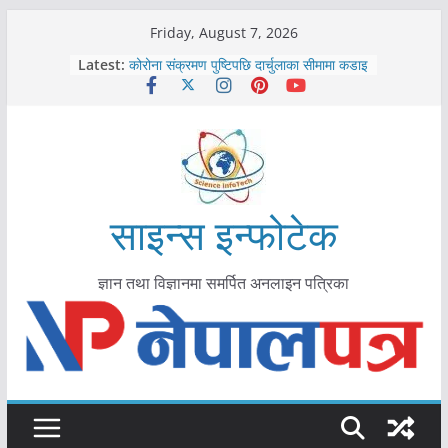
Skip
Friday, August 7, 2026
to
Latest:
कोरोना संक्रमण पुष्टिपछि दार्चुलाका सीमामा कडाइ
content
विराटनगर महानगरद्वारा पूर्ण खोप सुनिश्चित घोषणा
तयारी
मकवानपुरमा खोरेत रोग विरुद्धको खोप लगाउन
सुरु
आयुर्वेद चिकित्सा प्रणालीको भूमिका महत्वपूर्ण छ :
मुख्यमन्त्री शाह
काभ्रेपलाञ्चोकमा आयुर्वेद स्वास्थ्योपचारतर्फ
साइन्स इन्फोटेक
आकर्षण बढ्दै
ज्ञान तथा विज्ञानमा समर्पित अनलाइन पत्रिका