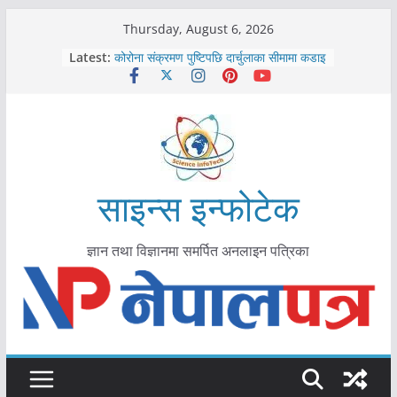
Skip
Thursday, August 6, 2026
to
Latest:
कोरोना संक्रमण पुष्टिपछि दार्चुलाका सीमामा कडाइ
content
विराटनगर महानगरद्वारा पूर्ण खोप सुनिश्चित घोषणा
तयारी
मकवानपुरमा खोरेत रोग विरुद्धको खोप लगाउन
सुरु
आयुर्वेद चिकित्सा प्रणालीको भूमिका महत्वपूर्ण छ :
मुख्यमन्त्री शाह
काभ्रेपलाञ्चोकमा आयुर्वेद स्वास्थ्योपचारतर्फ
साइन्स इन्फोटेक
आकर्षण बढ्दै
ज्ञान तथा विज्ञानमा समर्पित अनलाइन पत्रिका