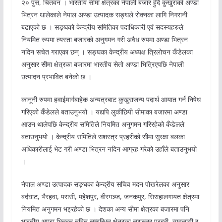
२० पुस, चितवन । भारतीय सीमा क्षेत्रका नेपाली बजार हुँदै कुखुराको अण्डा
भित्रन थालेकाले नेपाल अण्डा उत्पादक सङ्घले रोक्नका लागि निगरानी
बढाएको छ । सङ्घको केन्द्रीय समितिका पदाधिकारी एवं सदस्यहरुले
नियमित रुपमा त्यस्ता बजारको अनुगमन गरी अवैध रुपमा अण्डा भित्रन
नदिन सचेत गराएका छन् । सङ्घका केन्द्रीय अध्यक्ष त्रिलोचन कँडेलका
अनुसार सीमा क्षेत्रका बजारमा भारतीय सेतो अण्डा भित्रिएपछि नेपाली
उत्पादन प्रभावित बनेको छ ।
कानूनी रुपमा हवाईमार्गबाहेक अन्यत्रबाट कुखुराजन्य पदार्थ आयात गर्न निषेध
गरिएको कँडेलले बताउनुभयो । यद्यपि लुकीछिपी सीमाका बजारमा अण्डा
आउन थालेपछि केन्द्रीय समितिले नियमित अनुगमन गरिरहेको कँडेलले
बताउनुभयो । केन्द्रीय समितिले सशस्त्र प्रहरीको सीमा सुरक्षा बलका
अधिकारीलाई भेट गरी अण्डा भित्रन नदिन आग्रह गरेको उहाँले बताउनुभयो
।
नेपाल अण्डा उत्पादक सङ्घका केन्द्रीय सचिव मदन पोखरेलका अनुसार
बर्दघाट, भैरहवा, परासी, महेशपुर, वीरगञ्ज, जनकपुर, सिराहालगायत क्षेत्रमा
नियमित अनुगमन भइरहेको छ । देशका अन्य सीमा क्षेत्रका बजारमा पनि
भारतीय अण्डा भित्रन नदिन सम्बन्धित क्षेत्रका सशस्त्र प्रहरी, व्यवसायी र