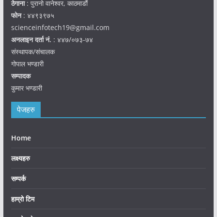
ठेगाना
: पुरानो वानेश्वर, काठमाडौं
फोन
: ४४९३९७५
scienceinfotech19@gmail.com
अनलाइन दर्ता नं.
: ४४७/०७३-७४
संस्थापक/संचालक
गोपाल भण्डारी
सम्पादक
कुमार भण्डारी
पेजहरु
Home
लक्ष्यहरु
सम्पर्क
हाम्रो टिम