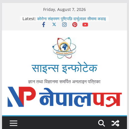
Skip
Friday, August 7, 2026
to
Latest:
कोरोना संक्रमण पुष्टिपछि दार्चुलाका सीमामा कडाइ
content
विराटनगर महानगरद्वारा पूर्ण खोप सुनिश्चित घोषणा
तयारी
मकवानपुरमा खोरेत रोग विरुद्धको खोप लगाउन
सुरु
आयुर्वेद चिकित्सा प्रणालीको भूमिका महत्वपूर्ण छ :
मुख्यमन्त्री शाह
काभ्रेपलाञ्चोकमा आयुर्वेद स्वास्थ्योपचारतर्फ
साइन्स इन्फोटेक
आकर्षण बढ्दै
ज्ञान तथा विज्ञानमा समर्पित अनलाइन पत्रिका