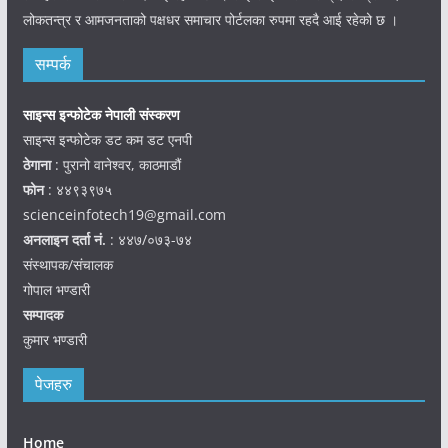
लोकतन्त्र र आमजनताको पक्षधर समाचार पोर्टलका रुपमा रहदै आई रहेको छ ।
सम्पर्क
साइन्स इन्फोटेक नेपाली संस्करण
साइन्स इन्फोटेक डट कम डट एनपी
ठेगाना
: पुरानो वानेश्वर, काठमाडौं
फोन
: ४४९३९७५
scienceinfotech19@gmail.com
अनलाइन दर्ता नं.
: ४४७/०७३-७४
संस्थापक/संचालक
गोपाल भण्डारी
सम्पादक
कुमार भण्डारी
पेजहरु
Home