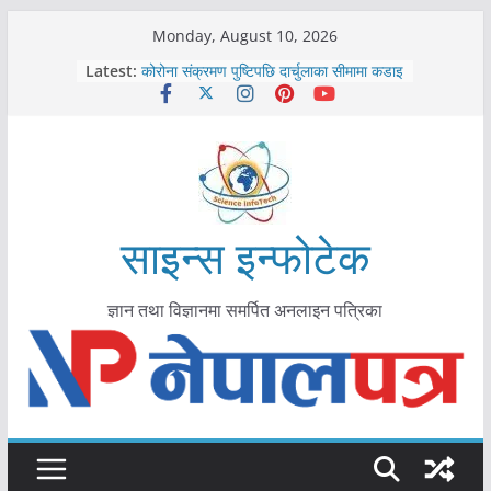
Skip
Monday, August 10, 2026
काभ्रेपलाञ्चोकमा आयुर्वेद स्वास्थ्योपचारतर्फ
to
Latest:
आकर्षण बढ्दै
content
कोरोना संक्रमण पुष्टिपछि दार्चुलाका सीमामा कडाइ
विराटनगर महानगरद्वारा पूर्ण खोप सुनिश्चित घोषणा
तयारी
मकवानपुरमा खोरेत रोग विरुद्धको खोप लगाउन
सुरु
आयुर्वेद चिकित्सा प्रणालीको भूमिका महत्वपूर्ण छ :
मुख्यमन्त्री शाह
साइन्स इन्फोटेक
ज्ञान तथा विज्ञानमा समर्पित अनलाइन पत्रिका