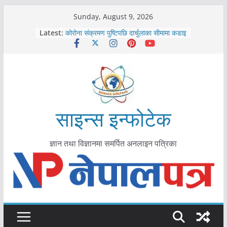
Skip
Sunday, August 9, 2026
काभ्रेपलाञ्चोकमा आयुर्वेद स्वास्थ्योपचारतर्फ
to
Latest:
आकर्षण बढ्दै
content
कोरोना संक्रमण पुष्टिपछि दार्चुलाका सीमामा कडाइ
विराटनगर महानगरद्वारा पूर्ण खोप सुनिश्चित घोषणा
तयारी
मकवानपुरमा खोरेत रोग विरुद्धको खोप लगाउन
सुरु
आयुर्वेद चिकित्सा प्रणालीको भूमिका महत्वपूर्ण छ :
मुख्यमन्त्री शाह
साइन्स इन्फोटेक
ज्ञान तथा विज्ञानमा समर्पित अनलाइन पत्रिका