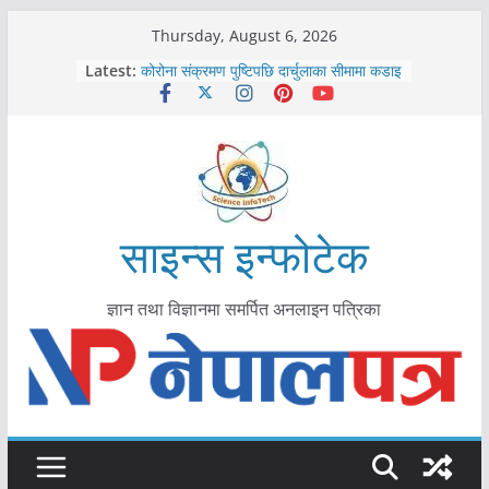
Skip
Thursday, August 6, 2026
काभ्रेपलाञ्चोकमा आयुर्वेद स्वास्थ्योपचारतर्फ
to
Latest:
आकर्षण बढ्दै
content
कोरोना संक्रमण पुष्टिपछि दार्चुलाका सीमामा कडाइ
विराटनगर महानगरद्वारा पूर्ण खोप सुनिश्चित घोषणा
तयारी
मकवानपुरमा खोरेत रोग विरुद्धको खोप लगाउन
सुरु
आयुर्वेद चिकित्सा प्रणालीको भूमिका महत्वपूर्ण छ :
मुख्यमन्त्री शाह
साइन्स इन्फोटेक
ज्ञान तथा विज्ञानमा समर्पित अनलाइन पत्रिका