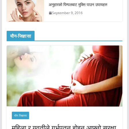
अनुहारको पिम्पलबाट मुक्ति पाउन उपायहरु
September 9, 2016
यौन-जिज्ञासा
यौन जिज्ञासा
महिला र युवतीले गर्भपतन होइन आफ्नो सुरक्षा