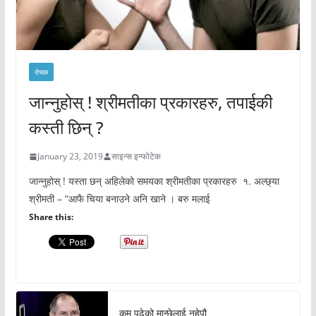
रोचक
जान्नुहोस् ! श्रीमतीका प्रकारहरु, तपाईकी
कस्ती छिन् ?
January 23, 2019
साइन्स इन्फोटेक
जान्नुहोस् ! यस्ता छन् अहिलेको समयका श्रीमतीका प्रकारहरु १. अल्छ्या
श्रीमती – “आफै चिया बनाउने अनि खाने । बरु मलाई
Share this:
कम पढेको मान्छेलाई नहेपौ