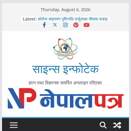
Skip
Thursday, August 6, 2026
to
Latest:
कोरोना संक्रमण पुष्टिपछि दार्चुलाका सीमामा कडाइ
content
विराटनगर महानगरद्वारा पूर्ण खोप सुनिश्चित घोषणा
तयारी
मकवानपुरमा खोरेत रोग विरुद्धको खोप लगाउन
सुरु
आयुर्वेद चिकित्सा प्रणालीको भूमिका महत्वपूर्ण छ :
मुख्यमन्त्री शाह
काभ्रेपलाञ्चोकमा आयुर्वेद स्वास्थ्योपचारतर्फ
साइन्स इन्फोटेक
आकर्षण बढ्दै
ज्ञान तथा विज्ञानमा समर्पित अनलाइन पत्रिका