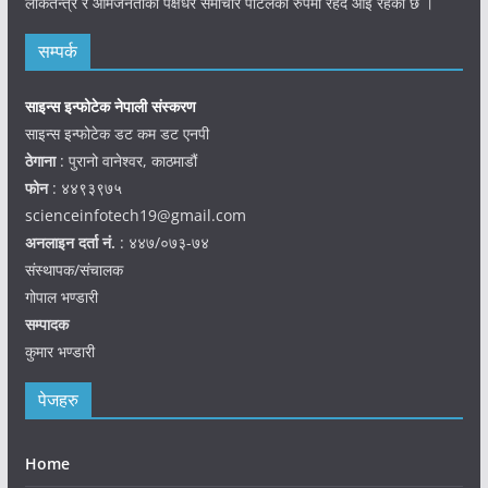
लोकतन्त्र र आमजनताको पक्षधर समाचार पोर्टलका रुपमा रहदै आई रहेको छ ।
सम्पर्क
साइन्स इन्फोटेक नेपाली संस्करण
साइन्स इन्फोटेक डट कम डट एनपी
ठेगाना
: पुरानो वानेश्वर, काठमाडौं
फोन
: ४४९३९७५
scienceinfotech19@gmail.com
अनलाइन दर्ता नं.
: ४४७/०७३-७४
संस्थापक/संचालक
गोपाल भण्डारी
सम्पादक
कुमार भण्डारी
पेजहरु
Home