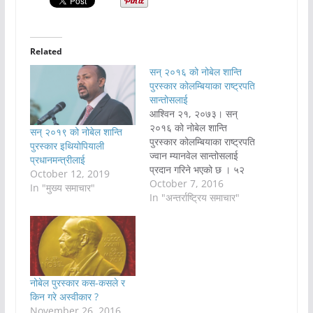
Related
सन् २०१६ को नोबेल शान्ति
पुरस्कार कोलम्बियाका राष्ट्रपति
सान्तोसलाई
आश्विन २१, २०७३। सन्
२०१६ को नोबेल शान्ति
सन् २०१९ को नोबेल शान्ति
पुरस्कार कोलम्बियाका राष्ट्रपति
पुरस्कार इथियोपियाली
ज्वान म्यानवेल सान्तोसलाई
प्रधानमन्त्रीलाई
प्रदान गरिने भएको छ । ५२
October 12, 2019
वर्ष लामो गृहयुद्ध अन्त्य गर्न
October 7, 2016
In "मुख्य समाचार"
सफल भएको भन्दै नोबेल
In "अन्तर्राष्ट्रिय समाचार"
कमिटीले शुक्रबार सान्तोसलाई
शान्ति पुरस्कार दिने निर्णय
गरेको हो । नोबेल पुरस्कार
समितिकी अध्यक्ष कासी
कुलमनले शुक्रबार बिहान यो
घोषणा गरेकी हुन्…
नोबेल पुरस्कार कस-कसले र
किन गरे अस्वीकार ?
November 26, 2016