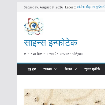
Skip
Latest:
कोरोना संक्रमण पुष्टिपछ
Saturday, August 8, 2026
to
विराटनगर महानगरद्वारा प
तयारी
content
मकवानपुरमा खोरेत रोग 
सुरु
आयुर्वेद चिकित्सा प्रणाल
मुख्यमन्त्री शाह
साइन्स इन्फोटेक
काभ्रेपलाञ्चोकमा आयुर्वेद
आकर्षण बढ्दै
ज्ञान तथा विज्ञानमा समर्पित अनलाइन पत्रिका
गृह पृष्ठ
समाचार
विज्ञान
सूचना प्रविधि