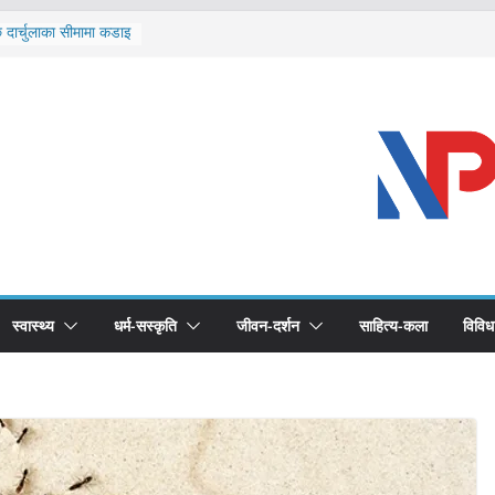
ि दार्चुलाका सीमामा कडाइ
ूर्ण खोप सुनिश्चित घोषणा
विरुद्धको खोप लगाउन
ीको भूमिका महत्वपूर्ण छ :
 स्वास्थ्योपचारतर्फ
स्वास्थ्य
धर्म-सस्कृति
जीवन-दर्शन
साहित्य-कला
विविध