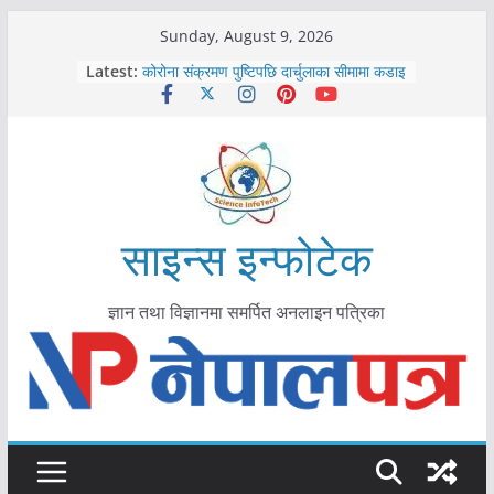
Skip
Sunday, August 9, 2026
to
काभ्रेपलाञ्चोकमा आयुर्वेद स्वास्थ्योपचारतर्फ
Latest:
content
आकर्षण बढ्दै
कोरोना संक्रमण पुष्टिपछि दार्चुलाका सीमामा कडाइ
विराटनगर महानगरद्वारा पूर्ण खोप सुनिश्चित घोषणा
तयारी
मकवानपुरमा खोरेत रोग विरुद्धको खोप लगाउन
सुरु
आयुर्वेद चिकित्सा प्रणालीको भूमिका महत्वपूर्ण छ :
साइन्स इन्फोटेक
मुख्यमन्त्री शाह
ज्ञान तथा विज्ञानमा समर्पित अनलाइन पत्रिका