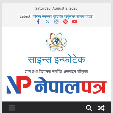
Skip
Saturday, August 8, 2026
काभ्रेपलाञ्चोकमा आयुर्वेद स्वास्थ्योपचारतर्फ
to
Latest:
आकर्षण बढ्दै
content
कोरोना संक्रमण पुष्टिपछि दार्चुलाका सीमामा कडाइ
विराटनगर महानगरद्वारा पूर्ण खोप सुनिश्चित घोषणा
तयारी
मकवानपुरमा खोरेत रोग विरुद्धको खोप लगाउन
सुरु
आयुर्वेद चिकित्सा प्रणालीको भूमिका महत्वपूर्ण छ :
मुख्यमन्त्री शाह
साइन्स इन्फोटेक
ज्ञान तथा विज्ञानमा समर्पित अनलाइन पत्रिका